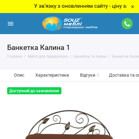
У звʼязку з оновленням сайту - ціну за товар у
×
Банкетка Калина 1
Головна
Меблі для передпокою
Банкетки та лавки
Банкетка Кали
Опис
Характеристики
Відгуки
0
Доставка та о
Доступний до замовлення