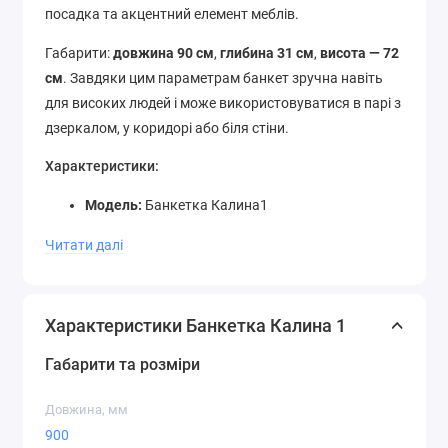
посадка та акцентний елемент меблів.
Габарити:
довжина 90 см
,
глибина 31 см
,
висота — 72
см
. Завдяки цим параметрам банкет зручна навіть
для високих людей і може використовуватися в парі з
дзеркалом, у коридорі або біля стіни.
Характеристики:
Модель:
Банкетка Калина1
Виробник:
МеталАрт
Читати далі
Довжина:
900 мм
Глибина:
310 мм
Висота:
720 мм
Характеристики Банкетка Калина 1
Переваги:
Габарити та розміри
Елегантна висота та підтримка для комфортної
посадки
Довжина, мм
Міцна конструкція з металевим каркасом
900