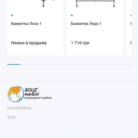
Банкетка Лоза 1
Банкетка Лора 1
Бан
Немає в продажу
1 716 грн
Нем
СоюзМебель
2026