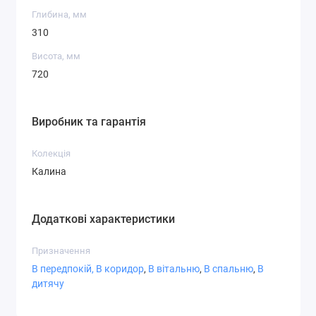
Акцентний елемент для класичного чи
Глибина, мм
сучасного інтер'єру
310
Висота, мм
720
Виробник та гарантія
Колекція
Калина
Додаткові характеристики
Призначення
В передпокій,
В коридор
,
В вітальню
,
В спальню
,
В
дитячу