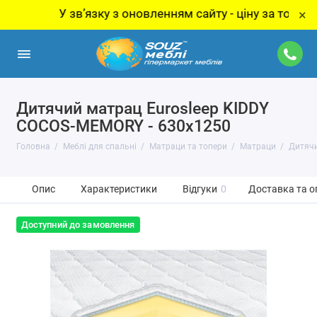
У звʼязку з оновленням сайту - ціну за товар уточн
×
Дитячий матрац Eurosleep KIDDY
COCOS-MEMORY - 630х1250
Головна
Меблі для спальні
Матраци та топери
Матраци
Дитячи
Опис
Характеристики
Відгуки
0
Доставка та о
Доступний до замовлення