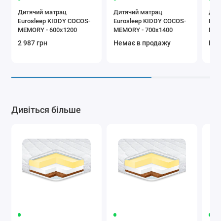
Дитячий матрац
Дитячий матрац
Дит
Eurosleep KIDDY COCOS-
Eurosleep KIDDY COCOS-
Eur
MEMORY - 600х1200
MEMORY - 700х1400
MEM
м.к
2 987 грн
Немає в продажу
Нем
Дивіться більше