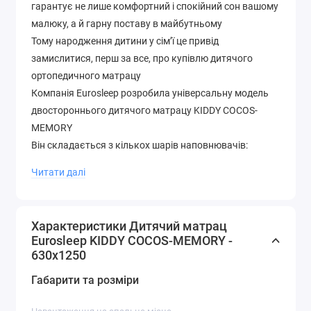
гарантує не лише комфортний і спокійний сон вашому
малюку, а й гарну поставу в майбутньому
Тому народження дитини у сім’ї це привід
замислитися, перш за все, про купівлю дитячого
ортопедичного матрацу
Компанія Eurosleep розробила універсальну модель
двостороннього дитячого матрацу KIDDY COCOS-
MEMORY
Він складається з кількох шарів наповнювачів:
● Піна Меморі – м’який і комфортний матеріал, який
Читати далі
підлаштовується під форми тіла людини, що спить на
ньому;
Характеристики Дитячий матрац
● Піна AIRFOAM – пружний і еластичний матеріал з
Eurosleep KIDDY COCOS-MEMORY -
дихаючим ефектом;
630х1250
● Кокос з натуральним латексом – наповнювач
Габарити та розміри
природного походження, що виготовляють з волокон