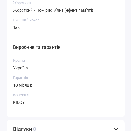
року.
Жорсткість
Жорсткий / Помірно м'яка (ефект пам'яті)
Чому варто обрати Eurosleep?
Змінний чохол
Продукція бренду Eurosleep
поєднує якість, безпеку та
Так
комфорт. Усі моделі сертифіковані та мають офіційну
гарантію. Купуйте онлайн з доставкою по Україні.
Виробник та гарантія
Країна
Україна
Гарантія
18 місяців
Колекція
KIDDY
Відгуки
0