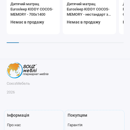
Дитячий матрац
Дитячий матрац
Дит
Eurosleep KIDDY COCOS-
Eurosleep KIDDY COCOS-
Eur
MEMORY - 700х1400
MEMORY - нестандарт за
COM
м.кв
Немає в продажу
Немає в продажу
Нем
СоюзМебель
2026
Інформація
Покупцям
Про нас
Гарантія