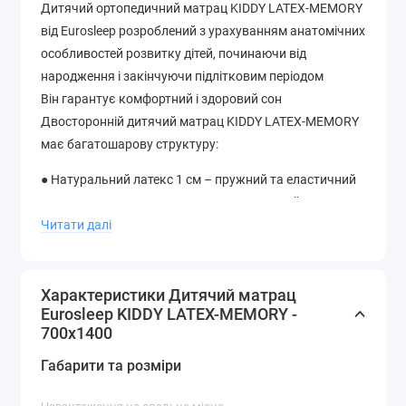
Дитячий ортопедичний матрац KIDDY LATEX-MEMORY
від Eurosleep розроблений з урахуванням анатомічних
особливостей розвитку дітей, починаючи від
народження і закінчуючи підлітковим періодом
Він гарантує комфортний і здоровий сон
Двосторонній дитячий матрац KIDDY LATEX-MEMORY
має багатошарову структуру:
● Натуральний латекс 1 см – пружний та еластичний
наповнювач природного походження, який
виготовляють з соку каучукового дерева;
Читати далі
● Піна Airyfoam 3 см – високоеластичний матеріал,
який не заважає вільній циркуляції повітря у середині;
Характеристики Дитячий матрац
Eurosleep KIDDY LATEX-MEMORY -
● Піна Меморі 3 см – м’яка і комфортна, здатна
700х1400
повторювати форми тіла людини, яка на ній спить.
Дитячий гіпоалергенний матрац KIDDY LATEX-
Габарити та розміри
MEMORY має також змінний чохол з трикотажу та