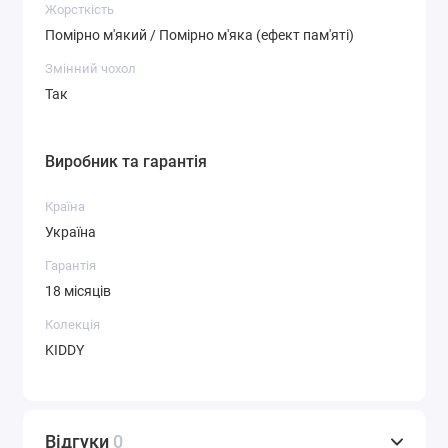
Продукція бренду Eurosleep
поєднує якість, безпеку та
Жорсткість
комфорт. Усі моделі сертифіковані та мають офіційну
Помірно м'який / Помірно м'яка (ефект пам'яті)
гарантію. Купуйте онлайн з доставкою по Україні.
Змінний чохол
Так
Виробник та гарантія
Країна
Україна
Гарантія
18 місяців
Колекція
KIDDY
Відгуки
0