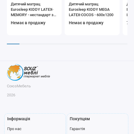
Дитячий матрац
Дитячий матрац
Дит
Eurosleep KIDDY LATEX-
Eurosleep KIDDY MEGA
Eur
MEMORY - нестандарт за
LATEX-COCOS - 600х1200
LAT
м.кв
Немає в продажу
Немає в продажу
7 8
СоюзМебель
2026
Інформація
Покупцям
Про нас
Гарантія