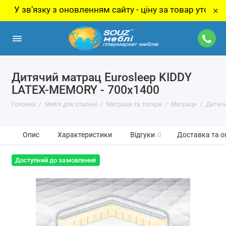
вʼязку з оновленням сайту - ціну за товар уточнюйте у 
×
Дитячий матрац Eurosleep KIDDY
LATEX-MEMORY - 700х1400
Головна
Меблі для спальні
Матраци та топери
Матраци
Дитячи
Опис
Характеристики
Відгуки
0
Доставка та о
Доступний до замовлення