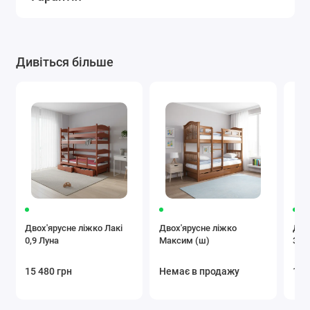
Дивіться більше
Двох'ярусне ліжко Лакі
Двох'ярусне ліжко
Дво
0,9 Луна
Максим (ш)
Зат
15 480 грн
Немає в продажу
17 