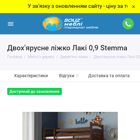
У звʼязку з оновленням сайту - ціну за товар уточ
×
Двох'ярусне ліжко Лакі 0,9 Stemma
Головна
Меблі з дерева
Дерев'яні ліжка
Двох'ярусне ліжко Лакі 0
Характеристики
Відгуки
0
Доставка та оплата
Доступний до замовлення