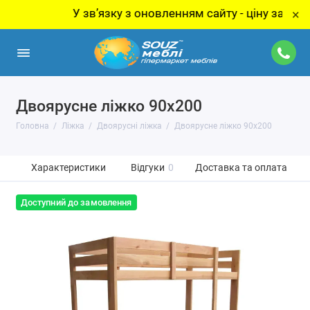
У звʼязку з оновленням сайту - ціну за товар ут
×
Двоярусне ліжко 90х200
Головна
Ліжка
Двоярусні ліжка
Двоярусне ліжко 90х200
Характеристики
Відгуки
0
Доставка та оплата
Доступний до замовлення