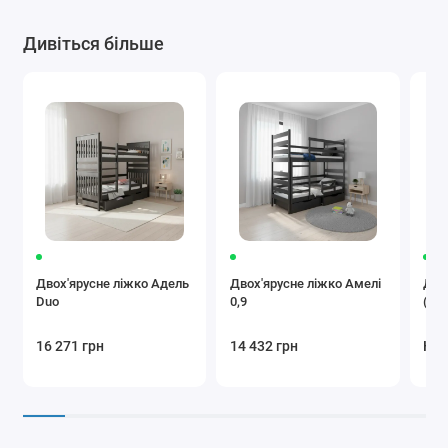
Дивіться більше
Двох'ярусне ліжко Адель
Двох'ярусне ліжко Амелі
Дво
Duo
0,9
(ш)
16 271 грн
14 432 грн
Нем