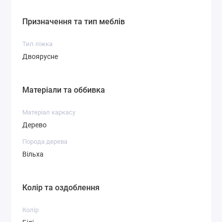
Призначення та тип меблів
Тип ліжка
Двоярусне
Матеріали та оббивка
Матеріал каркасу
Дерево
Порода дерева
Вільха
Колір та оздоблення
Колір