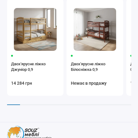
Двох'ярусне ліжко
Двох'ярусне ліжко
Дво
Джуніор 0,9
Білосніжка 0,9
0,9
14 284 грн
Немає в продажу
18 