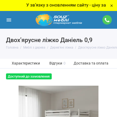
У звʼязку з оновленням сайту - ціну за товар ут
×
Двох'ярусне ліжко Даніель 0,9
Головна
Меблі з дерева
Дерев'яні ліжка
Двох'ярусне ліжко Даніель
Характеристики
Відгуки
0
Доставка та оплата
Доступний до замовлення