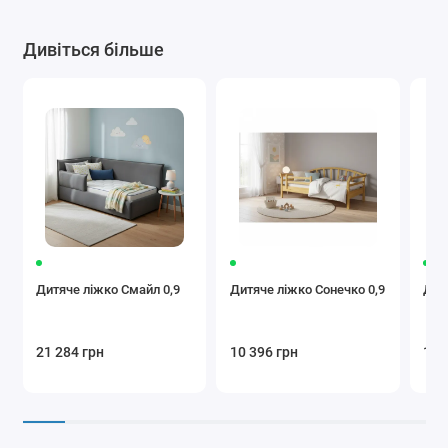
Дивіться більше
Дитяче ліжко Смайл 0,9
Дитяче ліжко Сонечко 0,9
Дит
21 284 грн
10 396 грн
10 