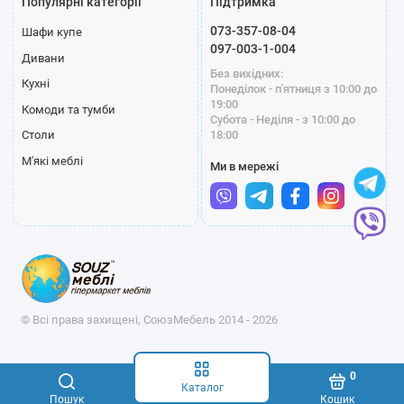
Популярні категорії
Підтримка
073-357-08-04
Шафи купе
097-003-1-004
Дивани
Без вихідних:
Кухні
Понеділок - п'ятниця з 10:00 до
19:00
Комоди та тумби
Субота - Неділя - з 10:00 до
18:00
Столи
М'які меблі
Ми в мережі
© Всі права захищені, СоюзМебель 2014 - 2026
0
Каталог
Пошук
Кошик