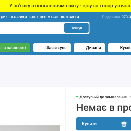
вленням сайту - ціну за товар уточнюйте у менеджера!
Підтримка
073-3
ЕДИТ
ФАБРИКИ
БЛОГ ПРО МЕБЛІ
КОНТАКТИ
Пошук
і в наявності
Шафи купе
Дивани
Кухні
Доступний до замовлення
Немає в пр
Купити