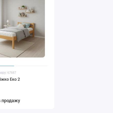
вару: 67687
іжко Еко 2
в продажу