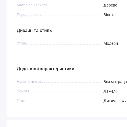
Матеріал каркасу
Дерево
Порода дерева
Вільха
Дизайн та стиль
Стиль
Модерн
Додаткові характеристики
Наявність матраца
Без матраца
Основа
Ламелі
Група
Дитяче ліжк