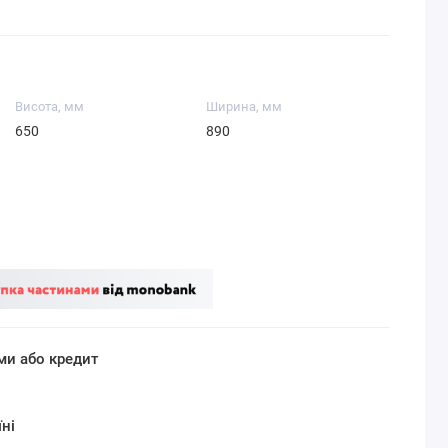
Висота, мм
Ширина, мм
650
890
ми або кредит
ні