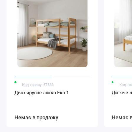
Код товару: 67683
Код то
Двох'ярусне ліжко Еко 1
Дитяче л
Немає в продажу
Немає 