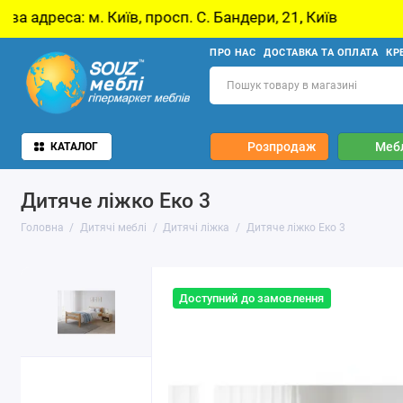
 просп. С. Бандери, 21, Київ
У звʼязку з оно
ПРО НАС
ДОСТАВКА ТА ОПЛАТА
КР
Розпродаж
Мебл
КАТАЛОГ
Дитяче ліжко Еко 3
Головна
Дитячі меблі
Дитячі ліжка
Дитяче ліжко Еко 3
Доступний до замовлення