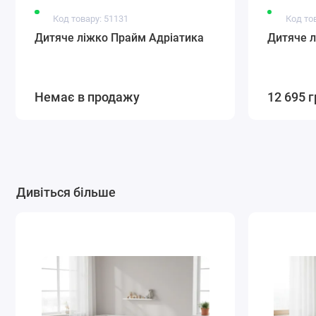
Код товару: 51131
Код то
Дитяче ліжко Прайм Адріатика
Дитяче л
Немає в продажу
12 695 г
Дивіться більше