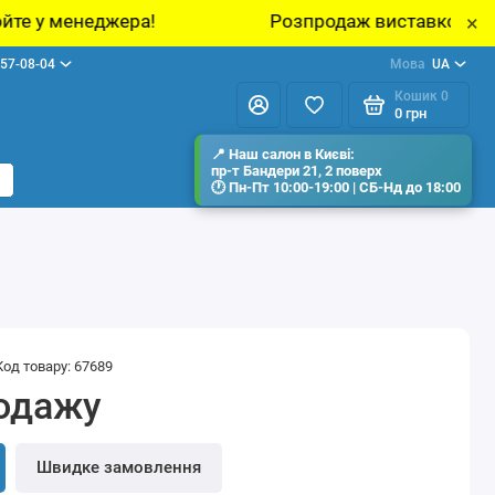
Розпродаж виставкових зразків меблів у шоу
×
57-08-04
Мова
UA
Кошик
0
0 грн
Код товару: 67689
одажу
Швидке замовлення