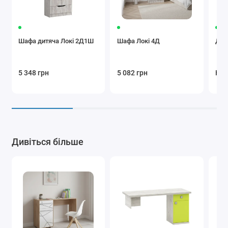
Шафа дитяча Локі 2Д1Ш
Шафа Локі 4Д
Дитя
5 348 грн
5 082 грн
Нем
Дивіться більше