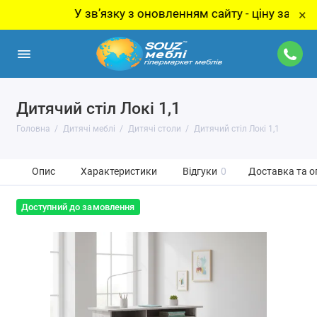
У звʼязку з оновленням сайту - ціну за товар уто
×
Дитячий стіл Локі 1,1
Головна
Дитячі меблі
Дитячі столи
Дитячий стіл Локі 1,1
Опис
Характеристики
Відгуки
0
Доставка та о
Доступний до замовлення