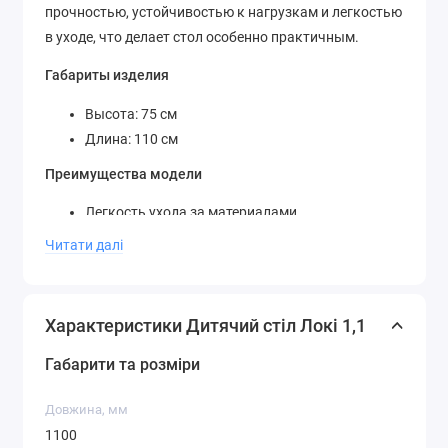
прочностью, устойчивостью к нагрузкам и легкостью
в уходе, что делает стол особенно практичным.
Габариты изделия
Высота: 75 см
Длина: 110 см
Преимущества модели
Легкость ухода за материалами
Просторная рабочая поверхность
Читати далі
Надёжная и прочная конструкция
Подходит для разных типов помещений
Детский стол Мир Мебели Локи 1,1 идеально
Характеристики Дитячий стіл Локі 1,1
впишется в современный интерьер, обеспечивая
Габарити та розміри
комфорт и эстетику в вашем пространстве.
Довжина, мм
1100