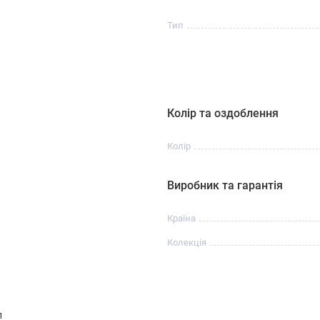
Тип
Колір та оздоблення
Колір
Виробник та гарантія
Країна
Колекція
л