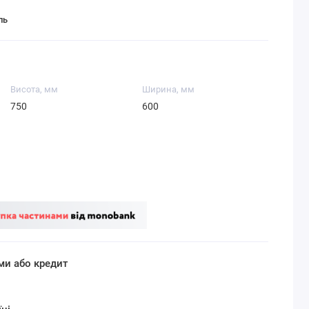
ль
Висота, мм
Ширина, мм
750
600
ми або кредит