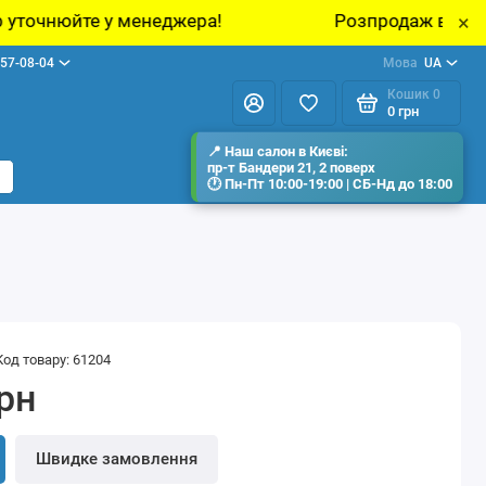
джера!
Розпродаж виставкових зразків мебл
×
57-08-04
Мова
UA
Кошик
0
0 грн
Код товару: 61204
грн
Швидке замовлення