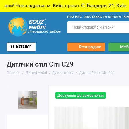
м. Київ, просп. С. Бандери, 21, Київ
У звʼяз
ПРО НАС
ДОСТАВКА ТА ОПЛАТА
КР
Розпродаж
Мебл
КАТАЛОГ
Дитячий стіл Сіті С29
Головна
Дитячі меблі
Дитячі столи
Дитячий стіл Сіті С29
Доступний до замовлення