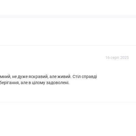
16 серп 2025
мний, не дуже яскравий, але живий. Стіл справді
берігання, але в цілому задоволені.