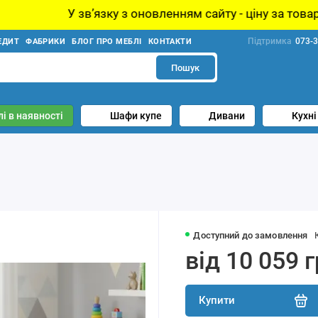
ку з оновленням сайту - ціну за товар уточнюйте у мене
Підтримка
073-3
ЕДИТ
ФАБРИКИ
БЛОГ ПРО МЕБЛІ
КОНТАКТИ
Пошук
і в наявності
Шафи купе
Дивани
Кухні
Доступний до замовлення
від 10 059 
Купити