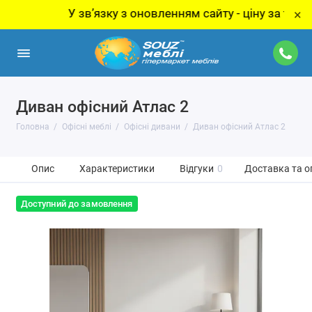
У звʼязку з оновленням сайту - ціну за товар уточ
×
Диван офісний Атлас 2
Головна
Офісні меблі
Офісні дивани
Диван офісний Атлас 2
Опис
Характеристики
Відгуки
0
Доставка та о
Доступний до замовлення