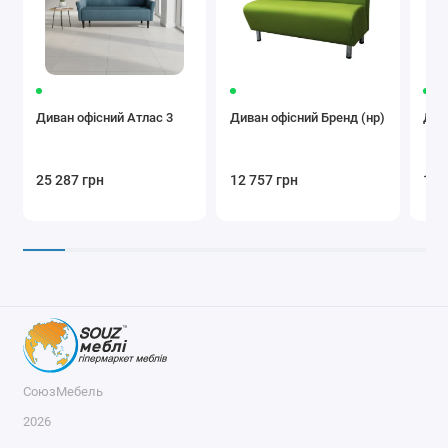
Диван офісний Атлас 3
Диван офісний Бренд (нр)
Див
25 287 грн
12 757 грн
13 
СоюзМебель
2026