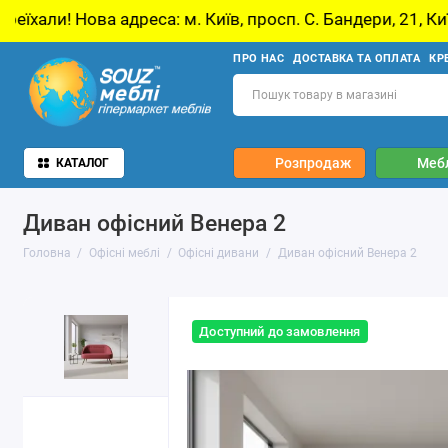
еса: м. Київ, просп. С. Бандери, 21, Київ
У 
ПРО НАС
ДОСТАВКА ТА ОПЛАТА
КР
Розпродаж
Мебл
КАТАЛОГ
Диван офісний Венера 2
Головна
Офісні меблі
Офісні дивани
Диван офісний Венера 2
Доступний до замовлення