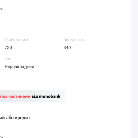
ль
Глибина, мм
Висота, мм
730
840
Тип
Нерозкладний
ми або кредит