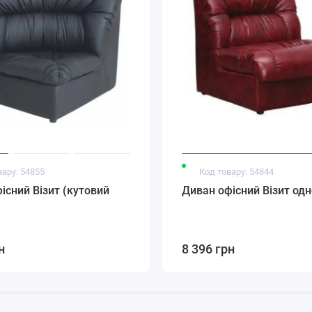
вару: 54855
Код товару: 54844
існий Візит (кутовий
Диван офісний Візит од
н
8 396 грн