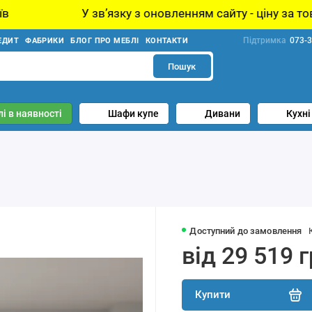
звʼязку з оновленням сайту - ціну за товар уточнюйте у
Підтримка
073-3
ЕДИТ
ФАБРИКИ
БЛОГ ПРО МЕБЛІ
КОНТАКТИ
Пошук
і в наявності
Шафи купе
Дивани
Кухні
Доступний до замовлення
від 29 519 
Купити