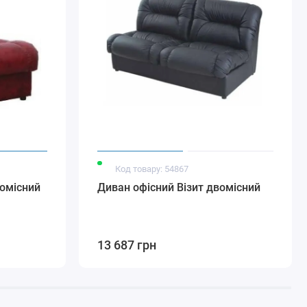
Код товару: 54867
номісний
Диван офісний Візит двомісний
13 687 грн