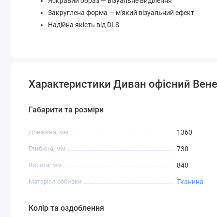
Яскравий образ — візуальне виділення
Закруглена форма — м'який візуальний ефект
Надійна якість від DLS
Характеристики Диван офісний Вене
Габарити та розміри
Довжина, мм
1360
Глибина, мм
730
Висота, мм
840
Матеріал оббивки
Тканина
Колір та оздоблення