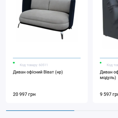
Код товару: 60511
Код то
Диван офісний Віват (нр)
Диван оф
модуль)
20 997 грн
9 597 гр