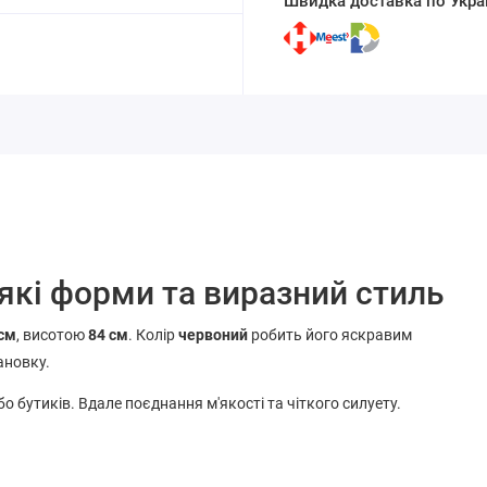
Швидка доставка по Украї
'які форми та виразний стиль
 см
, висотою
84 см
. Колір
червоний
робить його яскравим
ановку.
або бутиків. Вдале поєднання м'якості та чіткого силуету.