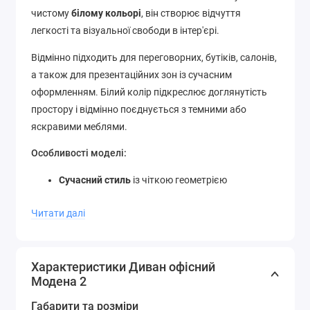
чистому
білому кольорі
, він створює відчуття
легкості та візуальної свободи в інтер'єрі.
Відмінно підходить для переговорних, бутіків, салонів,
а також для презентаційних зон із сучасним
оформленням. Білий колір підкреслює доглянутість
простору і відмінно поєднується з темними або
яскравими меблями.
Особливості моделі:
Сучасний стиль
із чіткою геометрією
Нейтральний білий — ідеально під брендинг та
Читати далі
світлий інтер'єр
Компактність та універсальність
Модена 2 — це офісні меблі, які легко вписуються в
Характеристики Диван офісний
сучасні корпоративні стандарти візуального
Модена 2
оформлення.
Габарити та розміри