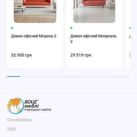
Диван офісний Модена 3
Диван офісний Монреаль
Див
2
32 300 грн
29 519 грн
33 
СоюзМебель
2026