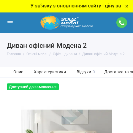
У звʼязку з оновленням сайту - ціну за товар уточ
×
Диван офісний Модена 2
Головна
Офісні меблі
Офісні дивани
Диван офісний Модена 2
Опис
Характеристики
Відгуки
0
Доставка та о
Доступний до замовлення