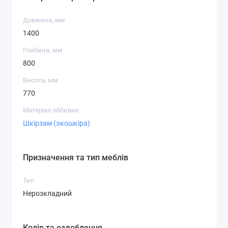
Довжина, мм
1400
Глибина, мм
800
Висота, мм
770
Матеріал оббивки
Шкірзам (экошкіра)
Призначення та тип меблів
Тип
Нерозкладний
Колір та оздоблення