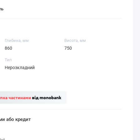
ль
Глибина, мм
Висота, мм
860
750
Тип
Нерозкладний
ми або кредит