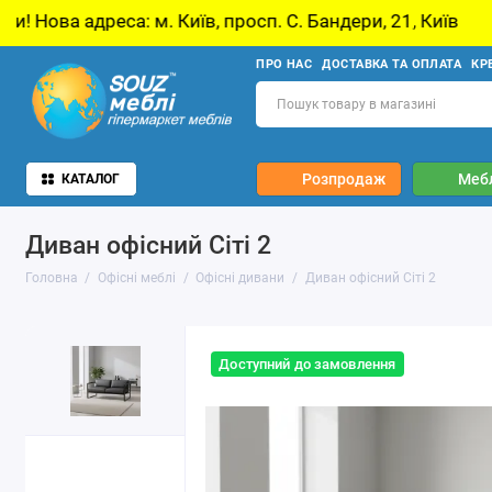
: м. Київ, просп. С. Бандери, 21, Київ
У звʼ
ПРО НАС
ДОСТАВКА ТА ОПЛАТА
КР
Розпродаж
Мебл
КАТАЛОГ
Диван офісний Сіті 2
Головна
Офісні меблі
Офісні дивани
Диван офісний Сіті 2
Доступний до замовлення