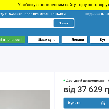
язку з оновленням сайту - ціну за товар уточнюйте у ме
Підтримка
073-3
ЕДИТ
ФАБРИКИ
БЛОГ ПРО МЕБЛІ
КОНТАКТИ
Пошук
і в наявності
Шафи купе
Дивани
Кухні
Доступний до замовлення
від 37 629 
Купити