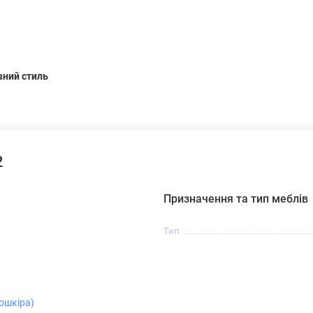
вний стиль
2
Призначення та тип меблів
Тип
ошкіра)