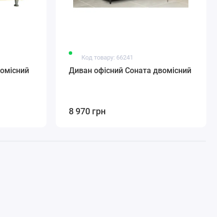
Код товару: 66241
омісний
Диван офісний Соната двомісний
8 970 грн