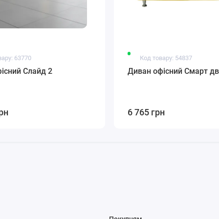
вару: 63770
Код товару: 54837
існий Слайд 2
Диван офісний Смарт дв
рн
6 765 грн
Покупцям