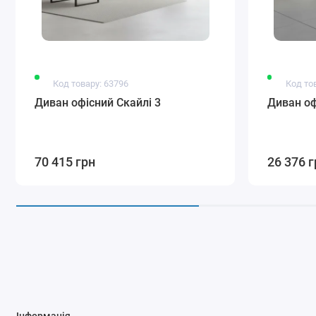
Код товару: 63796
Код то
Диван офісний Скайлі 3
Диван оф
70 415 грн
26 376 г
Інформація