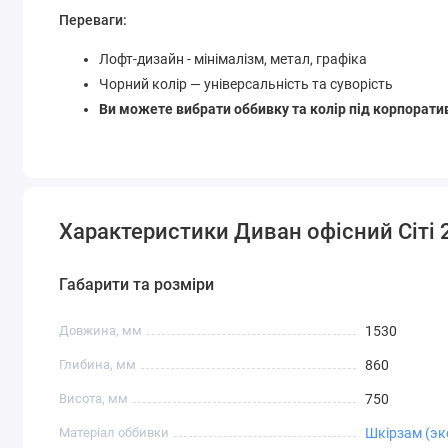
Переваги:
Лофт-дизайн - мінімалізм, метал, графіка
Чорний колір — універсальність та суворість
Ви можете вибрати оббивку та колір під корпорати
Характеристики Диван офісний Сіті 
Габарити та розміри
Довжина, мм
1530
Глибина, мм
860
Висота, мм
750
Матеріал оббивки
Шкірзам (эк