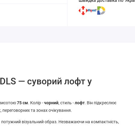
Швидка доставка по Украї
 DLS — суворий лофт у
 висотою
75 см
. Колір -
чорний
, стиль -
лофт
. Він підкреслює
х, переговорних та зонах очікування.
ь потужний візуальний образ. Незважаючи на компактність,