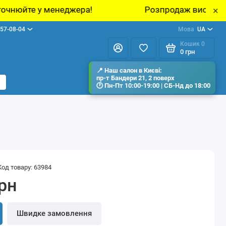
неджера!
Розпродаж виставкових зразків меб
×
57-08-04
Мова
UA
Кошик
0
0 грн
Код товару: 63984
грн
Швидке замовлення