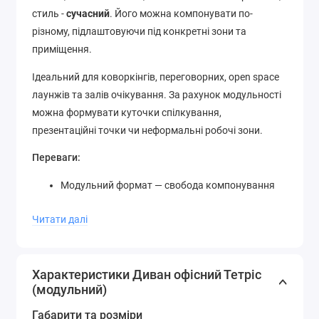
стиль -
сучасний
. Його можна компонувати по-
різному, підлаштовуючи під конкретні зони та
приміщення.
Ідеальний для коворкінгів, переговорних, open space
лаунжів та залів очікування. За рахунок модульності
можна формувати куточки спілкування,
презентаційні точки чи неформальні робочі зони.
Переваги:
Модульний формат — свобода компонування
Синій колір — спокій та впевненість
Читати далі
Вибір тканини та відтінків доступний на
замовлення
Характеристики Диван офісний Тетріс
(модульний)
Габарити та розміри