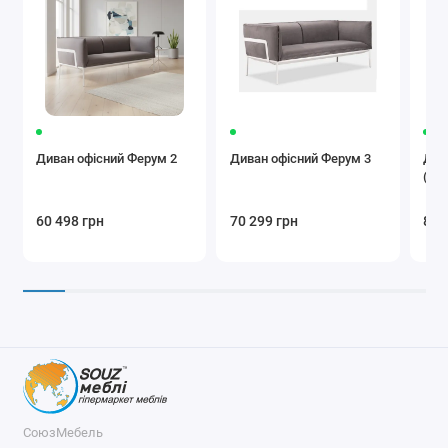
Диван офісний Ферум 2
Диван офісний Ферум 3
Див
(ку
60 498 грн
70 299 грн
8 0
СоюзМебель