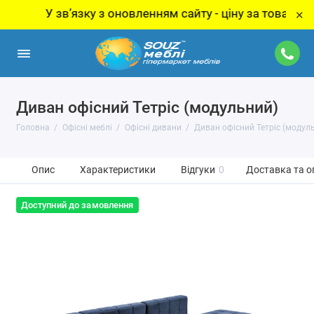
У звʼязку з оновленням сайту - ціну за товар уточнюй
×
Диван офісний Тетріс (модульний)
Головна
Офісні меблі
Офісні дивани
Диван офісний Тетріс (модул
Опис
Характеристики
Відгуки
0
Доставка та о
Доступний до замовлення