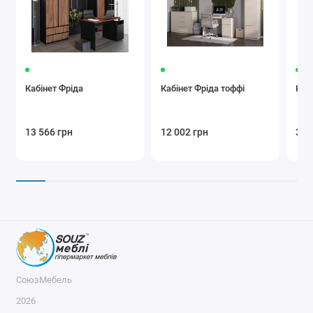
Кабінет Фріда
Кабінет Фріда тоффі
Кабі
13 566 грн
12 002 грн
325
СоюзМебель
2026