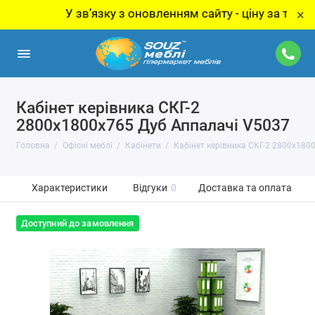
У звʼязку з оновленням сайту - ціну за товар уто
×
Кабінет керівника СКГ-2
2800x1800x765 Дуб Аппалачі V5037
Головна
Офісні меблі
Кабінети
Кабінет керівника СКГ-2 2800x180
Характеристики
Відгуки
0
Доставка та оплата
Доступний до замовлення