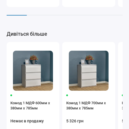
Дивіться більше
Комод 1 МДФ 600мм x
Комод 1 МДФ 700мм x
Ком
380мм x 785мм
380мм x 785мм
380
Немає в продажу
5 326 грн
5 7