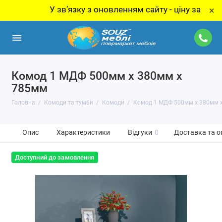
У звʼязку з оновленням сайту - ціну за товар уто
×
Комод 1 МДФ 500мм x 380мм x
785мм
Головна
Комоди та тумби
Комоди
Комод 1 МДФ 500мм x 380мм 
Опис
Характеристики
Відгуки
0
Доставка та о
Доступний до замовлення