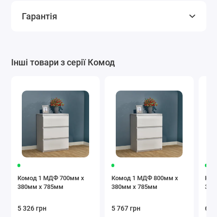
Гарантія
Інші товари з серії Комод
Комод 1 МДФ 700мм x
Комод 1 МДФ 800мм x
Ком
380мм x 785мм
380мм x 785мм
380
5 326 грн
5 767 грн
6 2