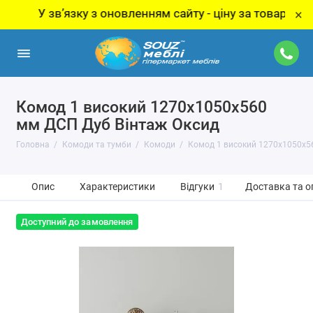
У звʼязку з оновленням сайту - ціну за товар уточнюйт
×
Комод 1 високий 1270х1050х560
мм ДСП Дуб Вінтаж Оксид
Головна
Комоди та тумби
Комоди
Комод 1 високий 1270х1050х5
Опис
Характеристики
Відгуки
1
Доставка та о
Доступний до замовлення