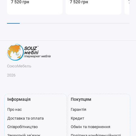
7 520 грн
7 520 грн
7 5
СоюзМебель
2026
Інформація
Покупцям
Про нас
Гарантія
Доставка та оплата
Кредит
Співробітництво
Обмін та повернення
Зворотній зв’язок
Політика конфіденційності