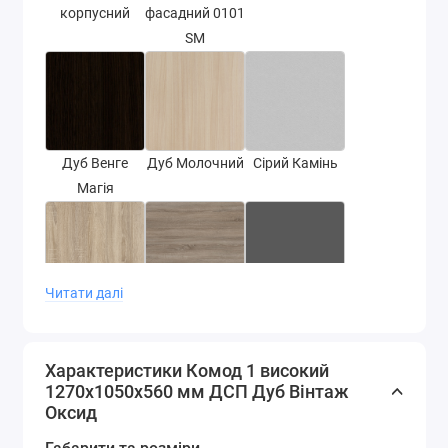
корпусний
фасадний 0101
SM
Дуб Венге
Дуб Молочний
Сірий Камінь
Магія
Читати далі
Дуб Сонома
Дуб сонома
Сірий Графіт
трюфель
Характеристики Комод 1 високий
1270х1050х560 мм ДСП Дуб Вінтаж
Оксид