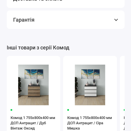
Гарантія
Інші товари з серії Комод
Комод 1 755х800х400 мм
Комод 1 755х800х400 мм
Ком
ДСП Антрацит / Дуб
ДСП Антрацит / Сіра
ДСП
Вінтаж Оксид
Мишка
Дуб