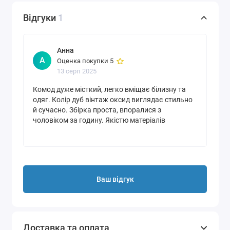
Відгуки
1
Анна
А
Оценка покупки 5
13 серп 2025
Комод дуже місткий, легко вміщає білизну та
одяг. Колір дуб вінтаж оксид виглядає стильно
й сучасно. Збірка проста, впоралися з
чоловіком за годину. Якістю матеріалів
задоволена!
Ваш відгук
Доставка та оплата