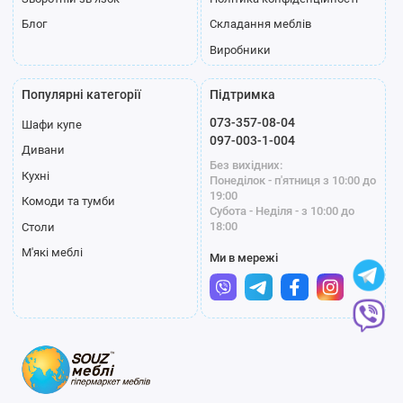
Блог
Складання меблів
Виробники
Популярні категорії
Підтримка
073-357-08-04
Шафи купе
097-003-1-004
Дивани
Без вихідних:
Кухні
Понеділок - п'ятниця з 10:00 до
19:00
Комоди та тумби
Субота - Неділя - з 10:00 до
18:00
Столи
М'які меблі
Ми в мережі