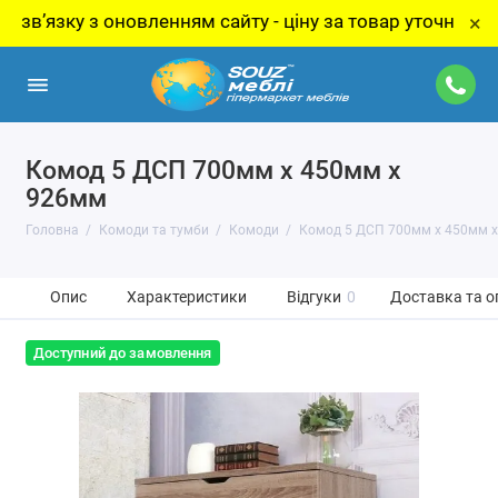
зку з оновленням сайту - ціну за товар уточнюйте у мен
×
Комод 5 ДСП 700мм x 450мм x
926мм
Головна
Комоди та тумби
Комоди
Комод 5 ДСП 700мм x 450мм 
Опис
Характеристики
Відгуки
0
Доставка та о
Доступний до замовлення