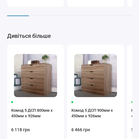
Дивіться більше
Комод 5 ДСП 800мм x
Комод 5 ДСП 900мм x
Ком
450мм x 926мм
450мм x 926мм
450
6 118 грн
6 466 грн
5 8