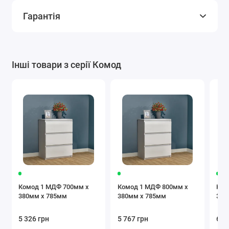
Гарантія
Інші товари з серії Комод
Комод 1 МДФ 700мм x
Комод 1 МДФ 800мм x
Ком
380мм x 785мм
380мм x 785мм
380
5 326 грн
5 767 грн
6 2