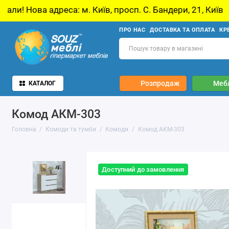
. Київ, просп. С. Бандери, 21, Київ
У звʼязк
ПРО НАС
ДОСТАВКА ТА ОПЛАТА
КР
Розпродаж
Мебл
КАТАЛОГ
Комод АКМ-303
Головна
Комоди та тумби
Комоди
Комод АКМ-303
Доступний до замовлення