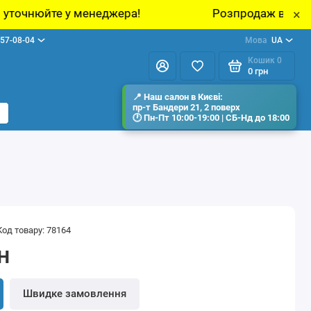
жера!
Розпродаж виставкових зразків меблі
×
57-08-04
Мова
UA
Кошик
0
0 грн
Код товару: 78164
н
Швидке замовлення