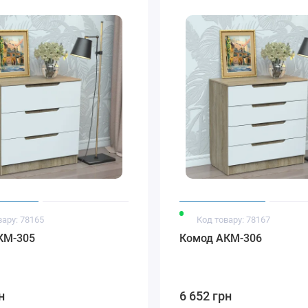
вару: 78165
Код товару: 78167
КМ-305
Комод АКМ-306
н
6 652 грн