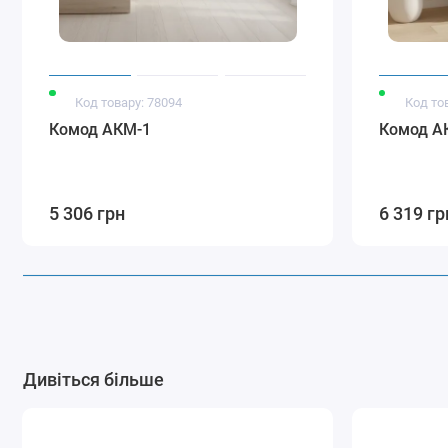
Код товару: 78094
Код то
Комод АКМ-1
Комод А
5 306 грн
6 319 гр
Дивіться більше