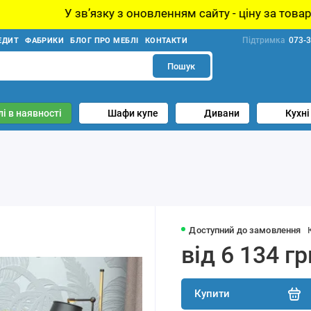
у з оновленням сайту - ціну за товар уточнюйте у менед
Підтримка
073-3
ЕДИТ
ФАБРИКИ
БЛОГ ПРО МЕБЛІ
КОНТАКТИ
Пошук
і в наявності
Шафи купе
Дивани
Кухні
Доступний до замовлення
від 6 134 гр
Купити