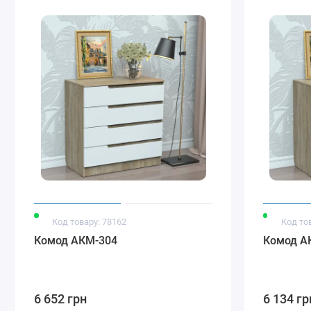
Код товару: 78162
Код то
Комод АКМ-304
Комод А
6 652 грн
6 134 гр