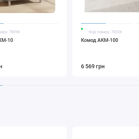
вару: 78096
Код товару: 78206
КМ-10
Комод АКМ-100
н
6 569 грн