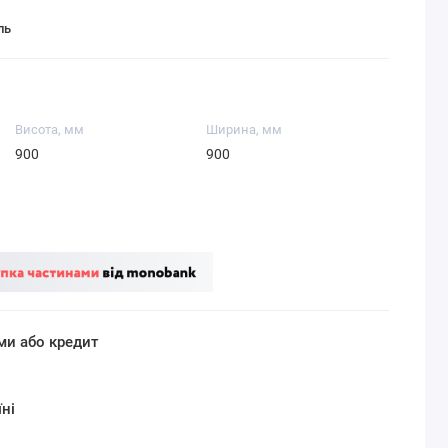
ль
Висота, мм
Ширина, мм
900
900
ми або кредит
ні