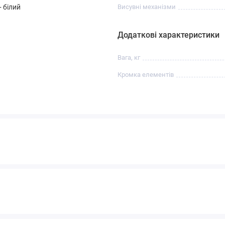
 білий
Висувні механізми
Додаткові характеристики
Вага, кг
Кромка елементів