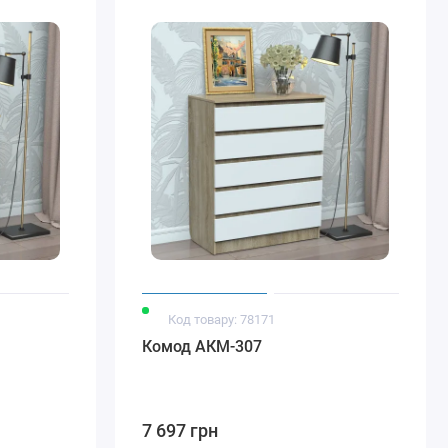
Код товару: 78171
Комод АКМ-307
7 697 грн