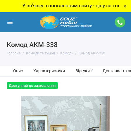
У звʼязку з оновленням сайту - ціну за товар уточнюй
×
Комод АКМ-338
Головна
Комоди та тумби
Комоди
Комод АКМ-338
Опис
Характеристики
Відгуки
0
Доставка та о
Доступний до замовлення