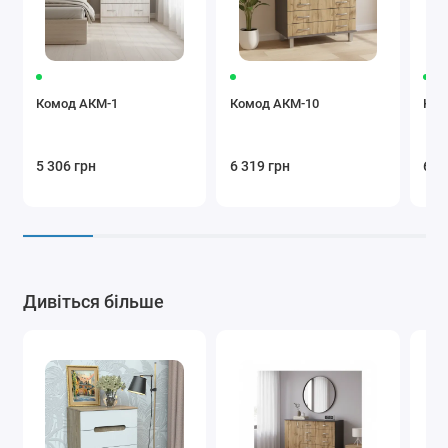
Комод АКМ-1
Комод АКМ-10
Ком
5 306 грн
6 319 грн
6 5
Дивіться більше