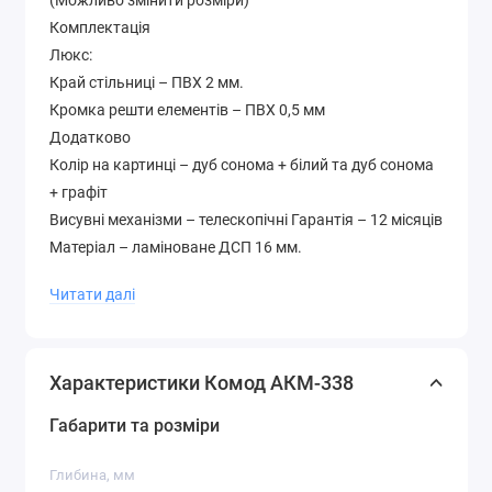
(Можливо змінити розміри)
Комплектація
Люкс:
Край стільниці – ПВХ 2 мм.
Кромка решти елементів – ПВХ 0,5 мм
Додатково
Колір на картинці – дуб сонома + білий та дуб сонома
+ графіт
Висувні механізми – телескопічні Гарантія – 12 місяців
Матеріал – ламіноване ДСП 16 мм.
Палітра кольорів лДСП (будь-який колір можна
Читати далі
вибрати без доплати до вартості )
Характеристики Комод АКМ-338
Габарити та розміри
Глибина, мм