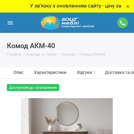
У звʼязку з оновленням сайту - ціну за товар уточ
×
Комод АКМ-40
Головна
Комоди та тумби
Комоди
Комод АКМ-40
Опис
Характеристики
Відгуки
0
Доставка та о
Доступний до замовлення