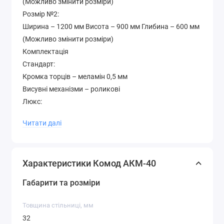
(Можливо змінити розміри)
Розмір №2:
Ширина – 1200 мм Висота – 900 мм Глибина – 600 мм
(Можливо змінити розміри)
Комплектація
Стандарт:
Кромка торців – меламін 0,5 мм
Висувні механізми – роликові
Люкс:
Край торців - ПВХ 0,5 мм
Читати далі
Висувні механізми – телескопічні
Додатково
Колір на картинці – горіх лісовий Гарантія – 12 місяців
Характеристики Комод АКМ-40
Матеріал – ламіноване ДСП 16 мм. Товщина
стільниць – 32 мм. На фасад та стільницю
Габарити та розміри
встановлені накладки МДФ
Палітра кольорів лДСП (будь-який колір можна
Товщина стільниці, мм
вибрати без доплати до вартості )
32