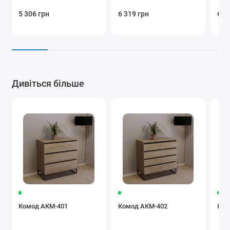
5 306 грн
6 319 грн
6 5
Дивіться більше
Комод АКМ-401
Комод АКМ-402
Ком