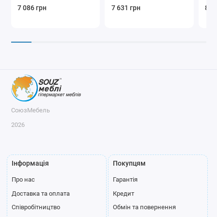
7 086 грн
7 631 грн
8 7
СоюзМебель
2026
Інформація
Покупцям
Про нас
Гарантія
Доставка та оплата
Кредит
Співробітництво
Обмін та повернення