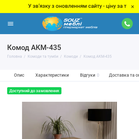
У звʼязку з оновленням сайту - ціну за товар уточн
×
Комод АКМ-435
Головна
Комоди та тумби
Комоди
Комод АКМ-435
Опис
Характеристики
Відгуки
0
Доставка та о
Доступний до замовлення