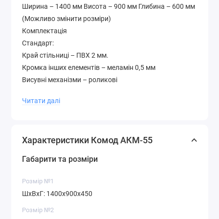
Ширина – 1400 мм Висота – 900 мм Глибина – 600 мм
(Можливо змінити розміри)
Комплектація
Стандарт:
Край стільниці – ПВХ 2 мм.
Кромка інших елементів – меламін 0,5 мм
Висувні механізми – роликові
Люкс:
Читати далі
Край стільниці – ПВХ 2 мм.
Кромка решти елементів – ПВХ 0,5 мм
Висувні механізми – телескопічні
Характеристики Комод АКМ-55
Додатково
Колір на картинці – венге + дуб молочний Гарантія –
Габарити та розміри
12 місяців Матеріал – ламіноване ДСП 16 мм. На
фасад встановлені накладки МДФ
Розмір №1
Палітра кольорів лДСП (будь-який колір можна
ШхВхГ: 1400х900х450
вибрати без доплати до вартості )
Розмір №2