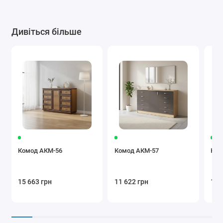
Дивіться більше
Комод АКМ-56
Комод АКМ-57
Ком
15 663 грн
11 622 грн
11 