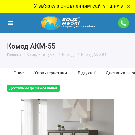
У звʼязку з оновленням сайту - ціну за товар ут
×
Комод АКМ-55
Головна
Комоди та тумби
Комоди
Комод АКМ-55
Опис
Характеристики
Відгуки
0
Доставка та о
Доступний до замовлення