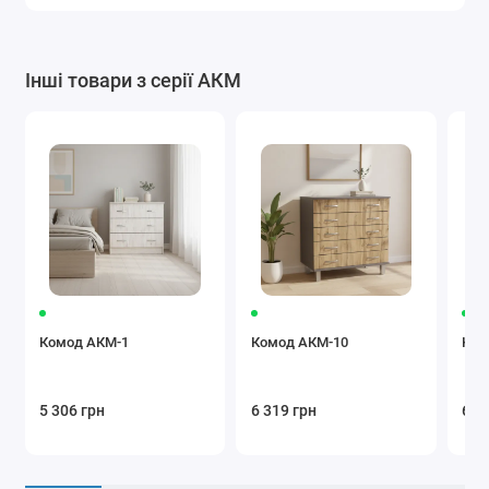
Інші товари з серії АКМ
Комод АКМ-1
Комод АКМ-10
Ком
5 306 грн
6 319 грн
6 5