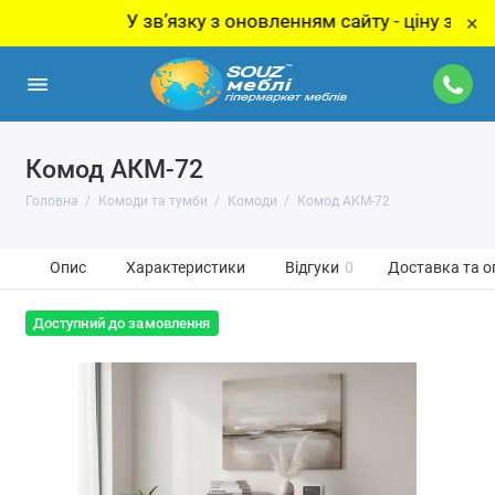
У звʼязку з оновленням сайту - ціну за товар ут
×
Комод АКМ-72
Головна
Комоди та тумби
Комоди
Комод АКМ-72
Опис
Характеристики
Відгуки
0
Доставка та о
Доступний до замовлення