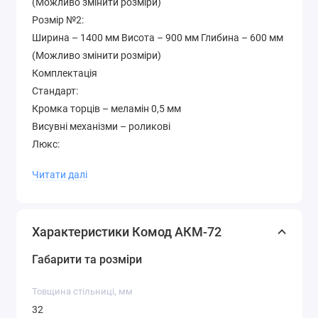
(Можливо змінити розміри)
Розмір №2:
Ширина – 1400 мм Висота – 900 мм Глибина – 600 мм
(Можливо змінити розміри)
Комплектація
Стандарт:
Кромка торців – меламін 0,5 мм
Висувні механізми – роликові
Люкс:
Край торців - ПВХ 0,5 мм
Читати далі
Висувні механізми – телескопічні
Додатково
Колір на картинці – горіх лісовий Гарантія – 12 місяців
Характеристики Комод АКМ-72
Матеріал – ламіноване ДСП 16 мм. Товщина
стільниць – 32 мм. На фасад та стільницю
Габарити та розміри
встановлені накладки МДФ
Палітра кольорів лДСП (будь-який колір можна
Товщина стільниці, мм
вибрати без доплати до вартості )
32