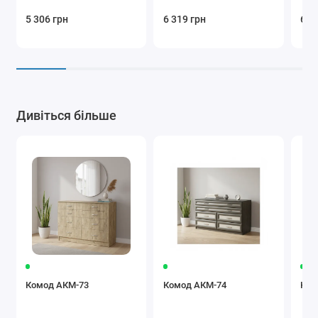
5 306 грн
6 319 грн
6 5
Дивіться більше
Комод АКМ-73
Комод АКМ-74
Ком