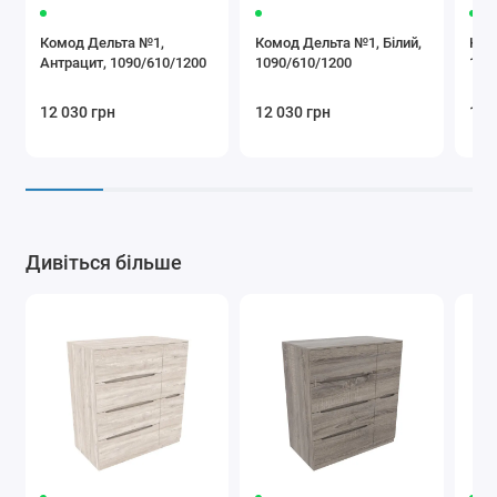
Комод Дельта №1,
Комод Дельта №1, Білий,
Ком
Антрацит, 1090/610/1200
1090/610/1200
109
12 030 грн
12 030 грн
12 
Дивіться більше