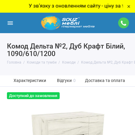
У звʼязку з оновленням сайту - ціну за товар уто
×
Комод Дельта №2, Дуб Крафт Білий,
1090/610/1200
Головна
Комоди та тумби
Комоди
Комод Дельта №2, Дуб Крафт Б
Характеристики
Відгуки
0
Доставка та оплата
Доступний до замовлення