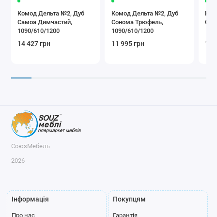
Комод Дельта №2, Дуб
Комод Дельта №2, Дуб
Ком
Самоа Димчастий,
Сонома Трюфель,
Сон
1090/610/1200
1090/610/1200
14 427 грн
11 995 грн
11 
СоюзМебель
2026
Інформація
Покупцям
Про нас
Гарантія