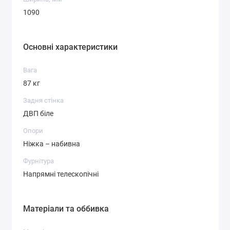
1090
Основні характеристики
Вага
87 кг
Задня стінка
ДВП біле
Опори
Ніжка – набивна
Фурнітура
Напрямні телескопічні
Матеріали та оббивка