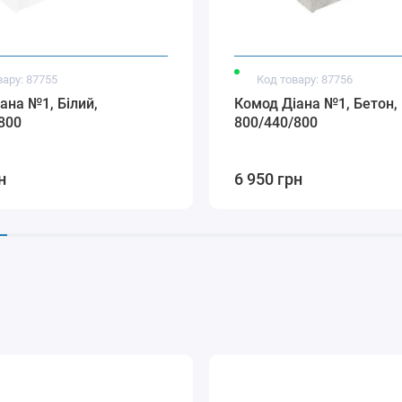
вару: 87755
Код товару: 87756
ана №1, Білий,
Комод Діана №1, Бетон,
800
800/440/800
н
6 950 грн