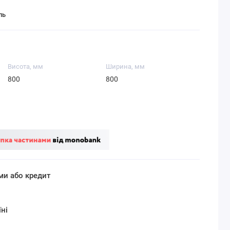
ль
Висота, мм
Ширина, мм
800
800
ми або кредит
ні