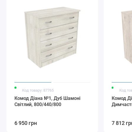
Код товару: 87765
Код то
Комод Діана №1, Дуб Шамоні
Комод Д
Світлий, 800/440/800
Димчасти
6 950 грн
7 812 гр