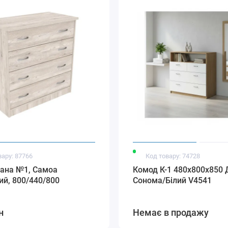
вару: 87766
Код товару: 74728
іана №1, Самоа
Комод К-1 480x800x850 
й, 800/440/800
Сонома/Білий V4541
н
Немає в продажу