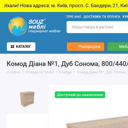
еса: м. Київ, просп. С. Бандери, 21, Київ
У 
ПРО НАС
ДОСТАВКА ТА ОПЛАТА
КР
Розпродаж
Мебл
КАТАЛОГ
Комод Діана №1, Дуб Сонома, 800/440
Головна
Комоди та тумби
Комоди
Комод Діана №1, Дуб Сонома,
Доступний до замовлення