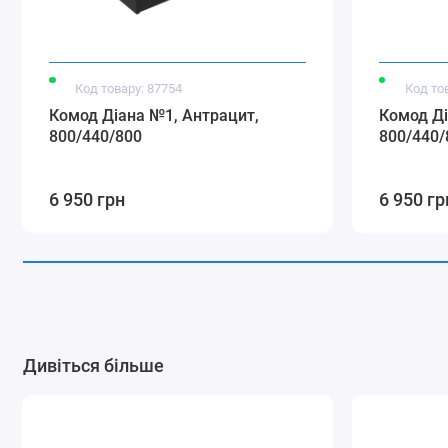
Код товару: 87754
Код то
Комод Діана №1, Антрацит,
Комод Ді
800/440/800
800/440/
6 950 грн
6 950 гр
Дивіться більше