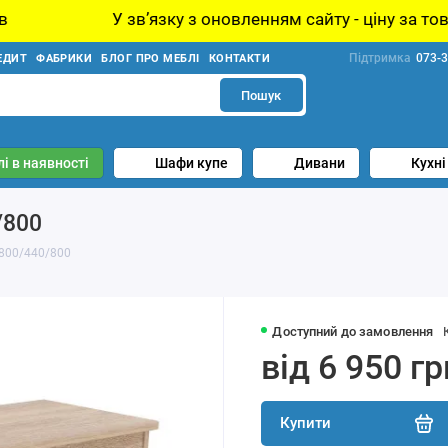
звʼязку з оновленням сайту - ціну за товар уточнюйте у
Підтримка
073-3
ЕДИТ
ФАБРИКИ
БЛОГ ПРО МЕБЛІ
КОНТАКТИ
Пошук
і в наявності
Шафи купе
Дивани
Кухні
/800
 800/440/800
Доступний до замовлення
від 6 950 гр
Купити