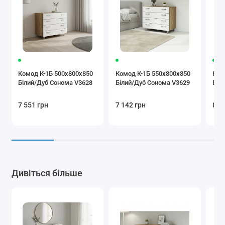
Комод К-1Б 500x800x850
Комод К-1Б 550x800x850
Ком
Білий/Дуб Сонома V3628
Білий/Дуб Сонома V3629
Біл
7 551 грн
7 142 грн
8 1
Дивіться більше