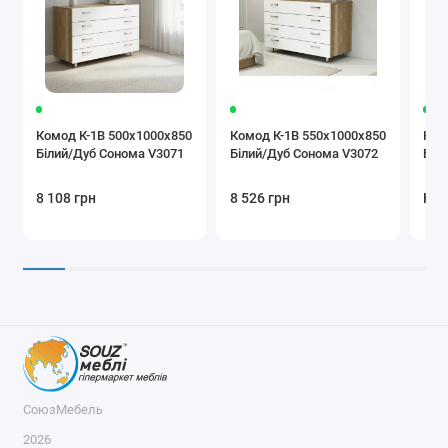
Комод К-1В 500x1000x850
Комод К-1В 550x1000x850
Ком
Білий/Дуб Сонома V3071
Білий/Дуб Сонома V3072
Біл
8 108 грн
8 526 грн
Нем
СоюзМебель
2026