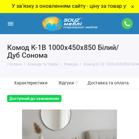
 звʼязку з оновленням сайту - ціну за товар уточнюйте 
×
Комод К-1В 1000x450x850 Білий/
Дуб Сонома
Головна
Комоди та тумби
Комоди
Комод К-1В 1000x450x850 Біл
Характеристики
Відгуки
0
Доставка та оплата
Доступний до замовлення