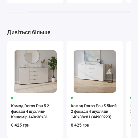
Дивіться більше
Комод Doros Рон 5 2
Комод Doros Рон 5 Білий
Ком
фасади 4 шухляди
2 фасади 4 шухляди
2 ф
Кашемір 140х38х81
140х38х81 (44900223)
140
(41516047)
8 425 грн
8 425 грн
8 4