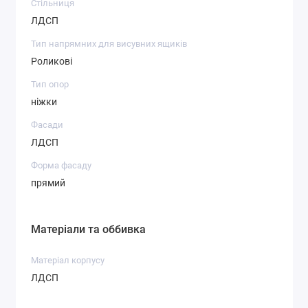
Стільниця
ЛДСП
Тип напрямних для висувних ящиків
Роликові
Тип опор
ніжки
Фасади
ЛДСП
Форма фасаду
прямий
Матеріали та оббивка
Матеріал корпусу
ЛДСП