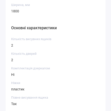
Ширина, мм
1800
Основні характеристики
Кількість висувних ящиків
2
Кількість дверей
2
Комплектація дзеркалом
Ні
Ніжки
пластик
Повне висування ящика
Так