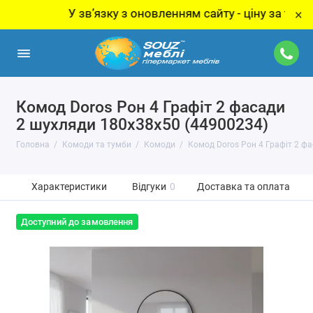
У звʼязку з оновленням сайту - ціну за товар уточ
×
Комод Doros Рон 4 Графіт 2 фасади
2 шухляди 180х38х50 (44900234)
Головна
Комоди та тумби
Комоди
Комод Doros Рон 4 Графіт 2 ф
Характеристики
Відгуки
0
Доставка та оплата
Доступний до замовлення