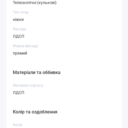
Телескопічні (кулькові)
Тип опор
ніжки
Фасади
ЛДСП
Форма фасаду
прямий
Матеріали та оббивка
Матеріал корпусу
ЛДСП
Колір та оздоблення
Колір