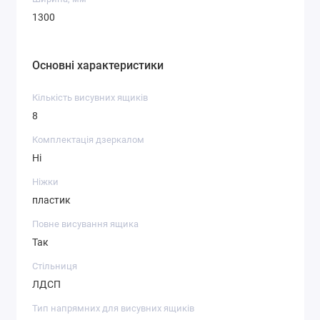
1300
Основні характеристики
Кількість висувних ящиків
8
Комплектація дзеркалом
Ні
Ніжки
пластик
Повне висування ящика
Так
Стільниця
ЛДСП
Тип напрямних для висувних ящиків