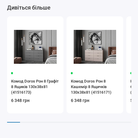
Дивіться більше
Комод Doros Рон 8 Графіт
Комод Doros Рон 8
Ком
8 Ящиків 130х38х81
Кашемір 8 Ящичків
6 Я
(41516173)
130х38х81 (41516171)
(41
6 348 грн
6 348 грн
5 9