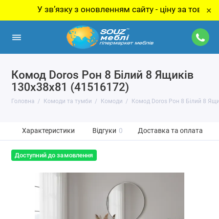
У звʼязку з оновленням сайту - ціну за товар уточню
×
Комод Doros Рон 8 Білий 8 Ящиків
130х38х81 (41516172)
Головна
Комоди та тумби
Комоди
Комод Doros Рон 8 Білий 8 Ящи
Характеристики
Відгуки
0
Доставка та оплата
Доступний до замовлення