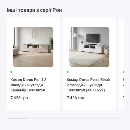
Інші товари з серії Рон
Комод Doros Рон 4 2
Комод Doros Рон 4 Білий
Ком
фасади 2 шухляди
2 фасади 2 шухляди
2 ф
Кашемір 180х38х50
180х38х50 (44900221)
180
(41516046)
7 426 грн
7 426 грн
7 4