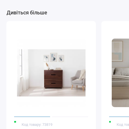
Дивіться більше
Код товару: 73819
Код то