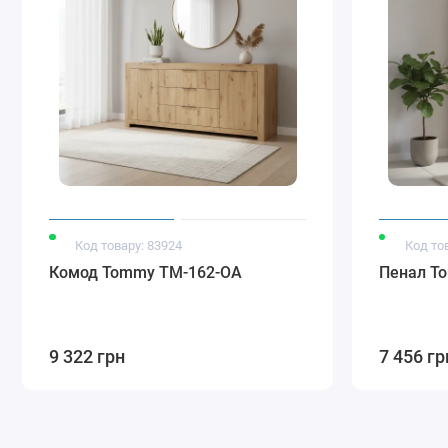
Код товару: 83924
Код то
Комод Tommy TM-162-OA
Пенал T
9 322 грн
7 456 гр