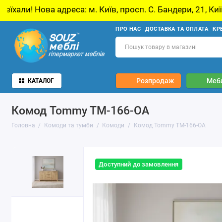
еса: м. Київ, просп. С. Бандери, 21, Київ
У 
ПРО НАС
ДОСТАВКА ТА ОПЛАТА
КР
Розпродаж
Мебл
КАТАЛОГ
Комод Tommy TM-166-OA
Головна
Комоди та тумби
Комоди
Комод Tommy TM-166-OA
Доступний до замовлення