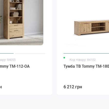
вару: 84055
Код товару: 84102
ommy TM-112-OA
Тумба ТВ Tommy TM-18
н
6 212 грн