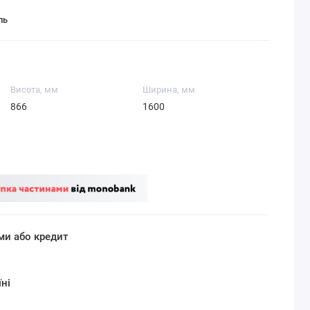
ль
Висота, мм
Ширина, мм
866
1600
ми або кредит
ні