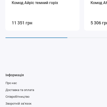
Комод Айріс темний горіх
Комод А
11 351 грн
5 306 гр
Інформація
Про нас
Доставка та оплата
Співробітництво
Зворотній зв’язок