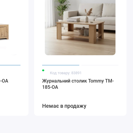
Код товару: 83891
0-OA
Журнальний столик Tommy TM-
185-OA
Немає в продажу