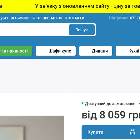
звʼязку з оновленням сайту - ціну за товар уточнюйте у
Підтримка
073-3
ЕДИТ
ФАБРИКИ
БЛОГ ПРО МЕБЛІ
КОНТАКТИ
Пошук
і в наявності
Шафи купе
Дивани
Кухні
Доступний до замовлення
від 8 059 гр
Купити