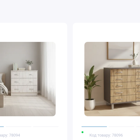
вару: 78094
Код товару: 78096