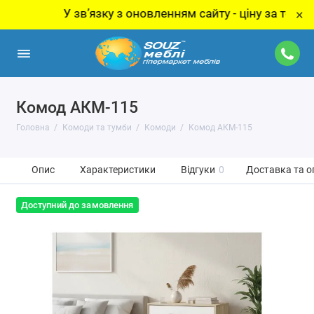
У звʼязку з оновленням сайту - ціну за товар уточн
×
Комод АКМ-115
Головна
Комоди та тумби
Комоди
Комод АКМ-115
Опис
Характеристики
Відгуки
0
Доставка та о
Доступний до замовлення