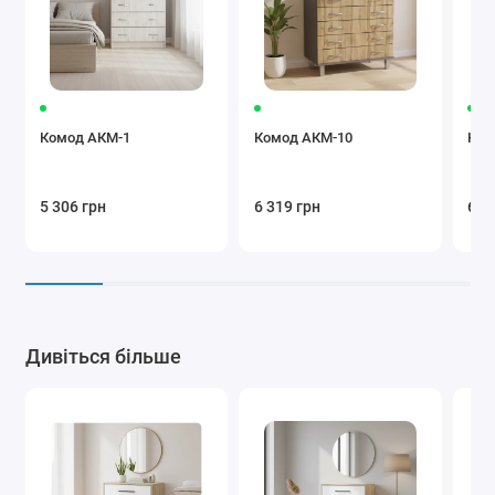
Комод АКМ-1
Комод АКМ-10
Ком
5 306 грн
6 319 грн
6 5
Дивіться більше