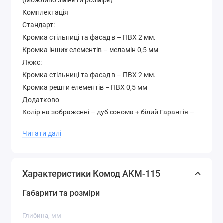
(Можливо змінити розміри)
Комплектація
Стандарт:
Кромка стільниці та фасадів – ПВХ 2 мм.
Кромка інших елементів – меламін 0,5 мм
Люкс:
Кромка стільниці та фасадів – ПВХ 2 мм.
Кромка решти елементів – ПВХ 0,5 мм
Додатково
Колір на зображенні – дуб сонома + білий Гарантія –
12 місяців Матеріал – ламіноване ДСП 16 мм.
Читати далі
Палітра кольорів лДСП (будь-який колір можна
вибрати без доплати до вартості )
Характеристики Комод АКМ-115
Габарити та розміри
Глибина, мм