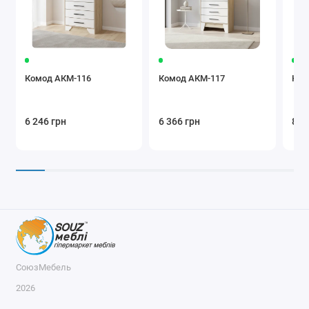
Комод АКМ-116
Комод АКМ-117
Ком
6 246 грн
6 366 грн
8 2
СоюзМебель
2026