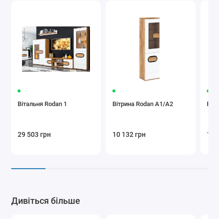
Вітальня Rodan 1
Вітрина Rodan A1/A2
Віт
29 503 грн
10 132 грн
13 
Дивіться більше