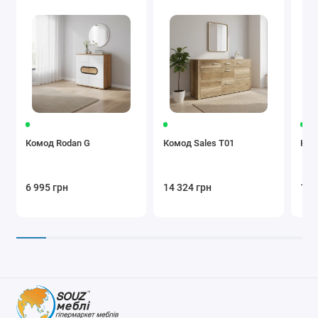
Комод Rodan G
Комод Sales T01
Ком
6 995 грн
14 324 грн
13 