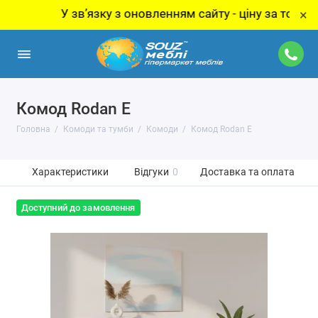
У звʼязку з оновленням сайту - ціну за товар уточн
×
Комод Rodan E
Головна
Комоди та тумби
Комоди
Комод Rodan E
Характеристики
Відгуки
0
Доставка та оплата
Доступний до замовлення