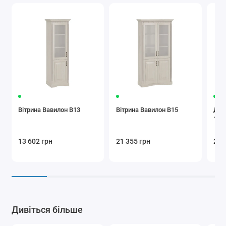
Вітрина Вавилон В13
Вітрина Вавилон В15
Дво
160
13 602 грн
21 355 грн
27 
Дивіться більше