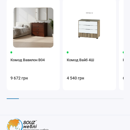
Комод Вавилон В04
Комод Вайб 4Ш
Ком
9 672 грн
4 540 грн
6 9