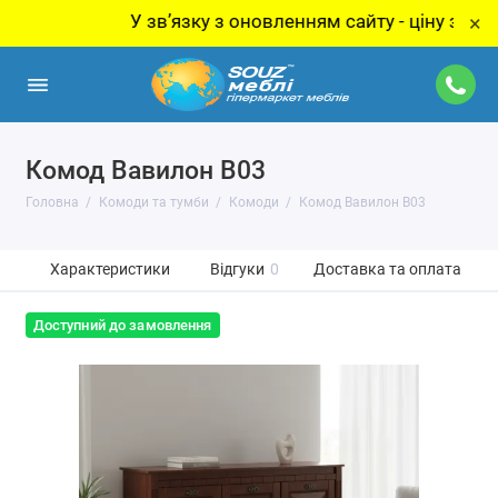
У звʼязку з оновленням сайту - ціну за товар у
×
Комод Вавилон В03
Головна
Комоди та тумби
Комоди
Комод Вавилон В03
Характеристики
Відгуки
0
Доставка та оплата
Доступний до замовлення