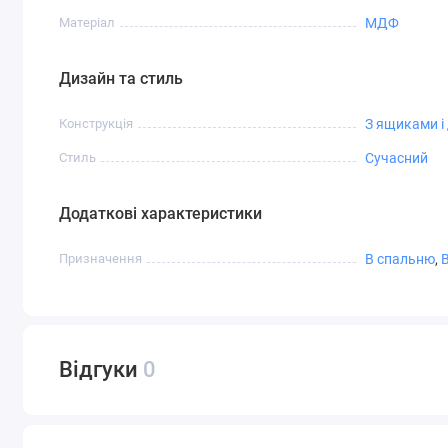
Матеріал
МДФ
Дизайн та стиль
Конструкція
З ящиками і
Стиль
Сучасний
Додаткові характеристики
Призначення
В спальню
,
Відгуки
0