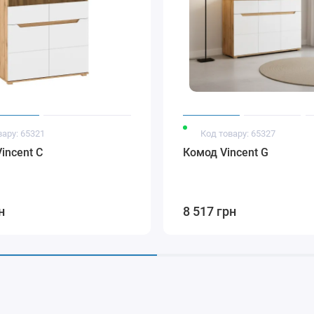
вару: 65321
Код товару: 65327
incent C
Комод Vincent G
н
8 517 грн