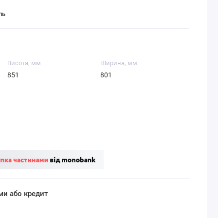
ль
Висота, мм
Ширина, мм
851
801
ми або кредит