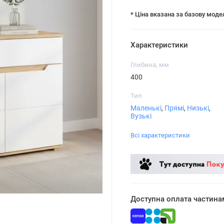
* Ціна вказана за базову моде
Характеристики
Глибина, мм
400
Тип
Маленькі
,
Прямі
,
Низькі
,
Вузькі
Всі характеристики
Доступна оплата частина