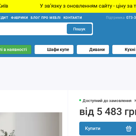
 звʼязку з оновленням сайту - ціну за товар уточнюйте
Підтримка
073-3
ЕДИТ
ФАБРИКИ
БЛОГ ПРО МЕБЛІ
КОНТАКТИ
Пошук
і в наявності
Шафи купе
Дивани
Кухні
Доступний до замовлення
від 5 483 гр
Купити