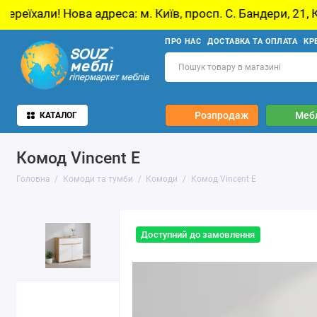
дреса: м. Київ, просп. С. Бандери, 21, Київ
У
ПРО НАС
ДОСТАВКА ТА ОПЛАТА
КР
Розпродаж
Мебл
КАТАЛОГ
Комод Vincent E
Головна
Комоди та тумби
Комоди
Комод Vincent E
Доступний до замовлення