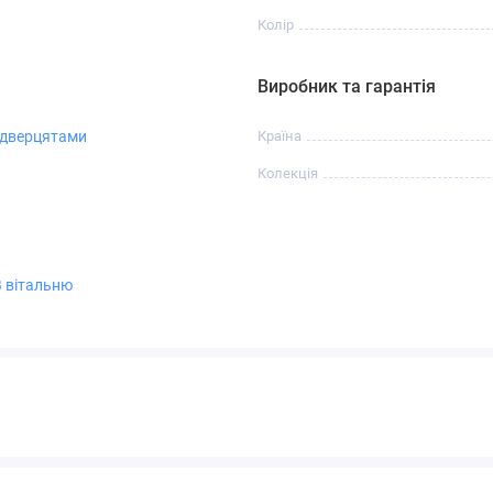
Колір
Виробник та гарантія
 дверцятами
Країна
Колекція
В вітальню