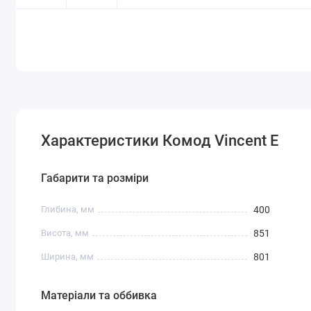
Характеристики Комод Vincent E
Габарити та розміри
Глибина, мм
400
Висота, мм
851
Ширина, мм
801
Матеріали та оббивка