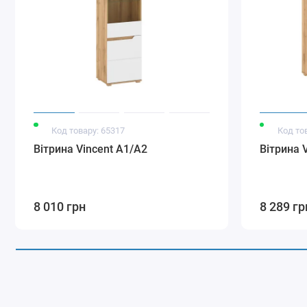
Код товару: 65317
Код то
Вітрина Vincent A1/A2
Вітрина V
8 010 грн
8 289 гр