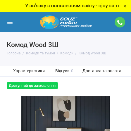
У звʼязку з оновленням сайту - ціну за товар уточн
×
Комод Wood 3Ш
Головна
Комоди та тумби
Комоди
Комод Wood 3Ш
Характеристики
Відгуки
0
Доставка та оплата
Доступний до замовлення