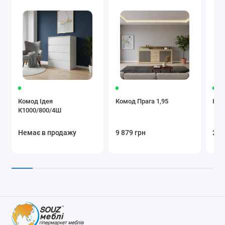
Комод Ідея
Комод Прага 1,95
Ком
К1000/800/4Ш
Немає в продажу
9 879 грн
25 