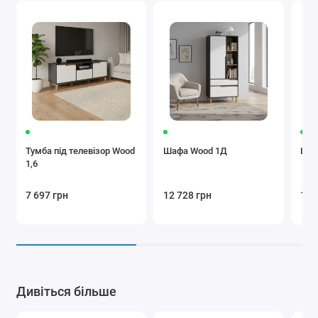
Тумба під телевізор Wood
Шафа Wood 1Д
Шаф
1,6
7 697 грн
12 728 грн
13 
Дивіться більше