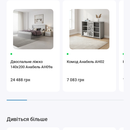
Двоспальне ліжко
Комод Анабель АН02
Ком
140x200 Анабель АН09а
24 488 грн
7 083 грн
10 
Дивіться більше