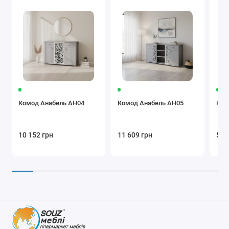
Комод Анабель АН04
Комод Анабель АН05
Ком
10 152 грн
11 609 грн
5 4