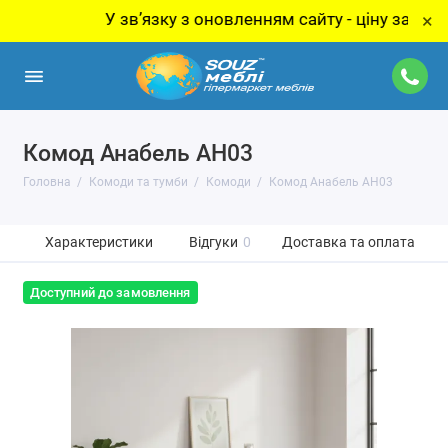
У звʼязку з оновленням сайту - ціну за товар ут
×
Комод Анабель АН03
Головна
Комоди та тумби
Комоди
Комод Анабель АН03
Характеристики
Відгуки
0
Доставка та оплата
Доступний до замовлення