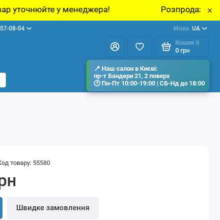
 менеджера!
Розпродаж виставкових зразків 
×
57-08-04
Мова
UA
Кошик
0
0 грн
Код товару: 55580
грн
Швидке замовлення