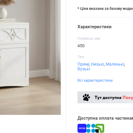
* Ціна вказана за базову моде
Характеристики
Глибина, мм
450
Тип
Прямі
,
Низькі
,
Маленькі
,
Вузькі
Всі характеристики
Доступна оплата частина