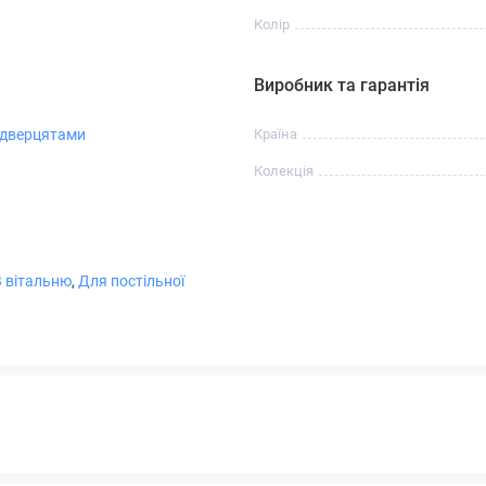
Колір
Виробник та гарантія
 дверцятами
Країна
Колекція
В вітальню
,
Для постільної