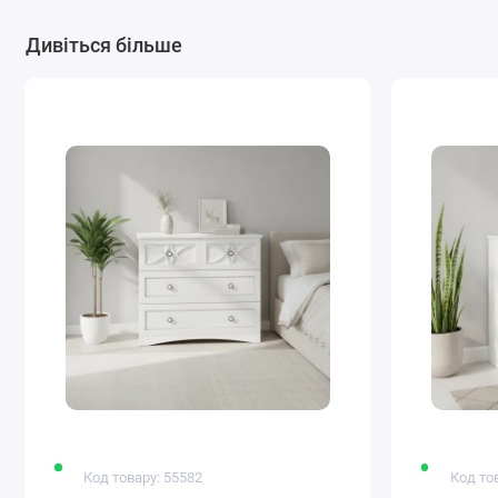
Дивіться більше
Код товару: 55582
Код то