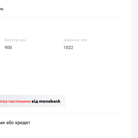
ль
Висота, мм
Ширина, мм
900
1022
ми або кредит