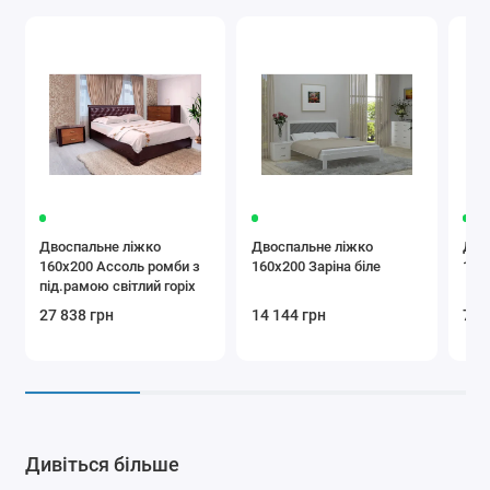
Двоспальне ліжко
Двоспальне ліжко
Дво
160x200 Ассоль ромби з
160x200 Заріна біле
160
під.рамою світлий горіх
27 838 грн
14 144 грн
7 4
Дивіться більше