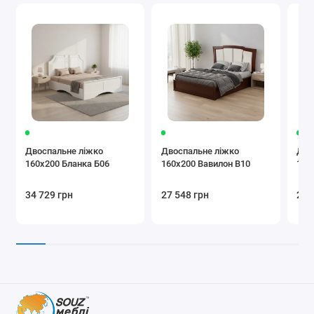
Двоспальне ліжко
Двоспальне ліжко
Дво
160x200 Бланка Б06
160x200 Вавилон В10
160
34 729 грн
27 548 грн
21 