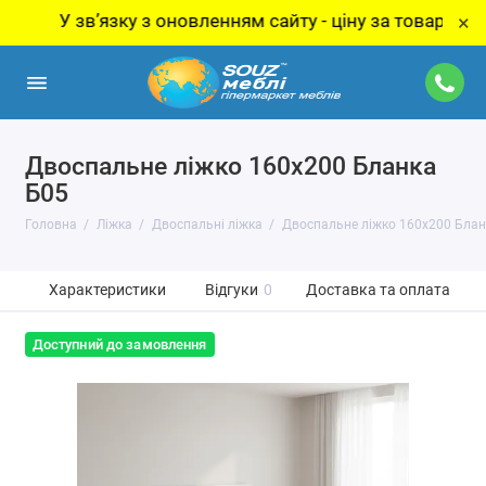
 звʼязку з оновленням сайту - ціну за товар уточнюйте
×
Двоспальне ліжко 160x200 Бланка
Б05
Головна
Ліжка
Двоспальні ліжка
Двоспальне ліжко 160x200 Блан
Характеристики
Відгуки
0
Доставка та оплата
Доступний до замовлення