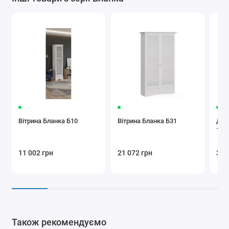
Вітрина Бланка Б10
Вітрина Бланка Б31
Дво
160
11 002 грн
21 072 грн
34 
Також рекомендуємо