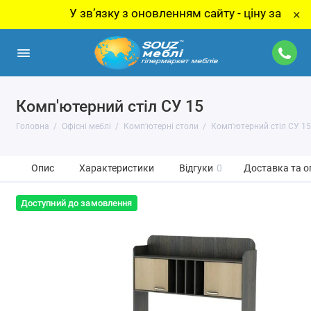
У звʼязку з оновленням сайту - ціну за товар уточ
×
Комп'ютерний стіл СУ 15
Головна
Офісні меблі
Комп'ютерні столи
Комп'ютерний стіл СУ 15
Опис
Характеристики
Відгуки
0
Доставка та о
Доступний до замовлення