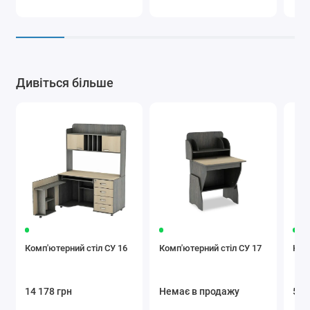
Дивіться більше
Комп'ютерний стіл СУ 16
Комп'ютерний стіл СУ 17
Ком
14 178 грн
Немає в продажу
5 9