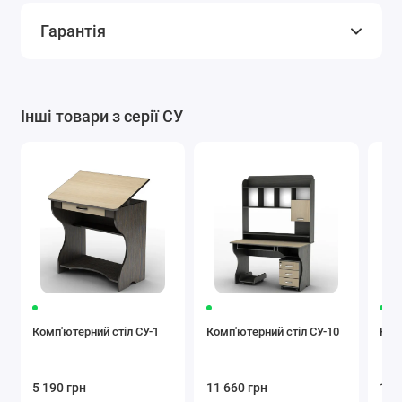
Гарантія
Інші товари з серії СУ
Комп'ютерний стіл СУ-1
Комп'ютерний стіл СУ-10
Ком
5 190 грн
11 660 грн
12 