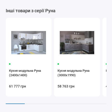
Інші товари з серії Руна
Кухня модульна Руна
Кухня модульна Руна
Кух
(2400х1400)
(3000х1990)
61 777 грн
58 763 грн
47 