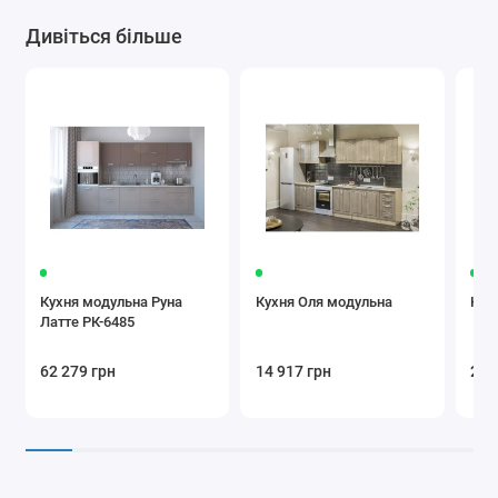
Дивіться більше
Кухня модульна Руна
Кухня Оля модульна
Кух
Латте РК-6485
62 279 грн
14 917 грн
24 