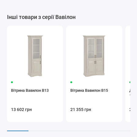
Інші товари з серії Вавілон
Вітрина Вавилон В13
Вітрина Вавилон В15
Дво
160
13 602 грн
21 355 грн
27 