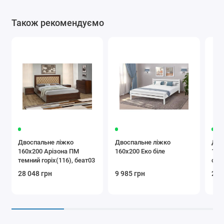
Також рекомендуємо
Двоспальне ліжко
Двоспальне ліжко
Дво
160x200 Арізона ПМ
160x200 Еко біле
160
темний горіх(116), беат03
срі
28 048 грн
9 985 грн
25 