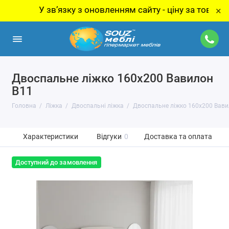
У звʼязку з оновленням сайту - ціну за товар уточнюй
×
Двоспальне ліжко 160x200 Вавилон
В11
Головна
Ліжка
Двоспальні ліжка
Двоспальне ліжко 160x200 Вави
Характеристики
Відгуки
0
Доставка та оплата
Доступний до замовлення