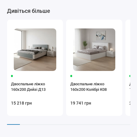
Дивіться більше
Двоспальне ліжко
Двоспальне ліжко
Дво
160x200 Дейзі Д13
160x200 Колібрі К08
160
15 218 грн
19 741 грн
25 