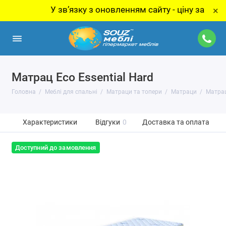
У звʼязку з оновленням сайту - ціну за товар ут
×
Матрац Eco Essential Hard
Головна
Меблі для спальні
Матраци та топери
Матраци
Матрац
Характеристики
Відгуки
0
Доставка та оплата
Доступний до замовлення