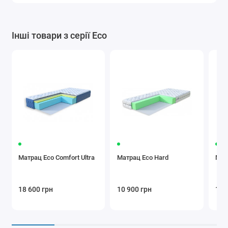
Інші товари з серії Eco
Матрац Eco Comfort Ultra
Матрац Eco Hard
Матр
18 600 грн
10 900 грн
19 