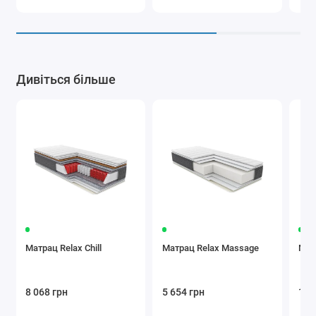
Дивіться більше
Матрац Relax Chill
Матрац Relax Massage
Матр
8 068 грн
5 654 грн
10 