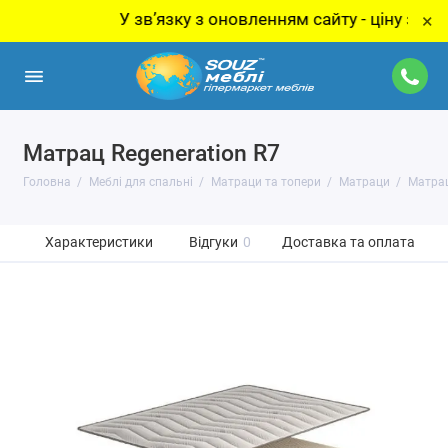
У звʼязку з оновленням сайту - ціну за товар 
×
Матрац Regeneration R7
Головна
Меблі для спальні
Матраци та топери
Матраци
Матрац
Характеристики
Відгуки
0
Доставка та оплата