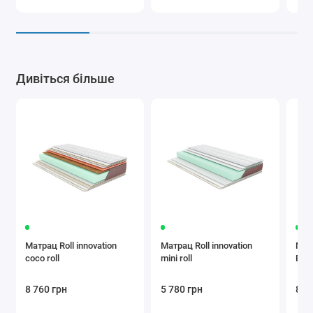
Дивіться більше
Матрац Roll innovation
Матрац Roll innovation
Мат
coco roll
mini roll
Bal
8 760 грн
5 780 грн
8 3