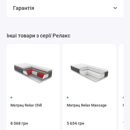
Гарантія
Інші товари з серії Релакс
Матрац Relax Chill
Матрац Relax Massage
Матр
8 068 грн
5 654 грн
10 