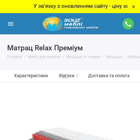
У звʼязку з оновленням сайту - ціну за товар ут
×
Матрац Relax Преміум
Головна
Меблі для спальні
Матраци та топери
Матраци
Матрац
Характеристики
Відгуки
0
Доставка та оплата