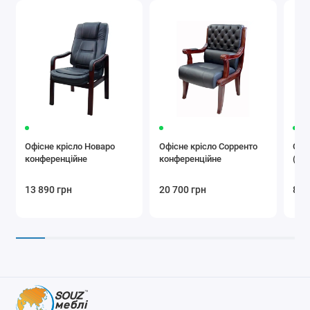
Офісне крісло Новаро
Офісне крісло Сорренто
Офі
конференційне
конференційне
(пл
13 890 грн
20 700 грн
8 4