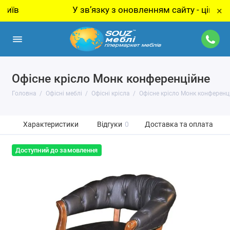
У звʼязку з оновленням сайту - ціну за тов
×
Офісне крісло Монк конференційне
Головна
Офісні меблі
Офісні крісла
Офісне крісло Монк конференц
Характеристики
Відгуки
0
Доставка та оплата
Доступний до замовлення