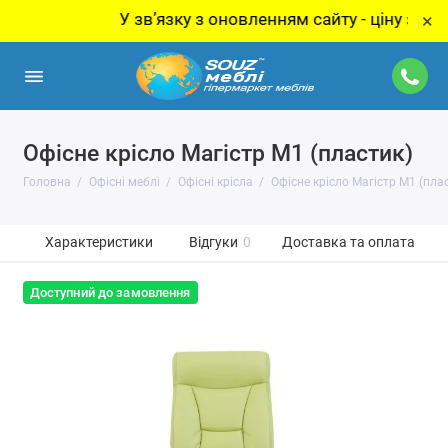
У звʼязку з оновленням сайту - ціну за товар 
×
Офісне крісло Магістр М1 (пластик)
Головна
Офісні меблі
Офісні крісла
Офісне крісло Магістр М1 (пла
Характеристики
Відгуки
0
Доставка та оплата
Доступний до замовлення