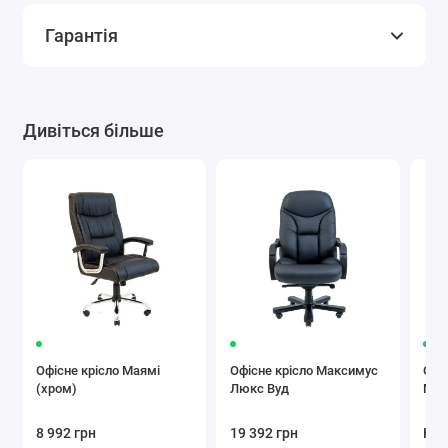
Гарантія
Дивіться більше
Офісне крісло Маямі
Офісне крісло Максимус
Офіс
(хром)
Люкс Вуд
Мар
8 992 грн
19 392 грн
Нем