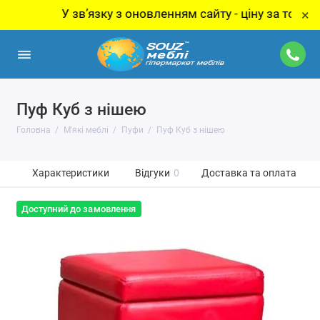
У звʼязку з оновленням сайту - ціну за товар ут
×
Пуф Куб з нішею
Головна
М'які меблі
Пуфи
Пуф Куб з нішею
Характеристики
Відгуки
0
Доставка та оплата
Доступний до замовлення