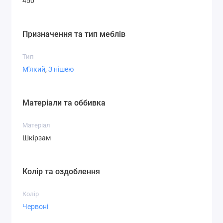
450
Призначення та тип меблів
Тип
М'який
,
З нішею
Матеріали та оббивка
Матеріал
Шкірзам
Колір та оздоблення
Колір
Червоні