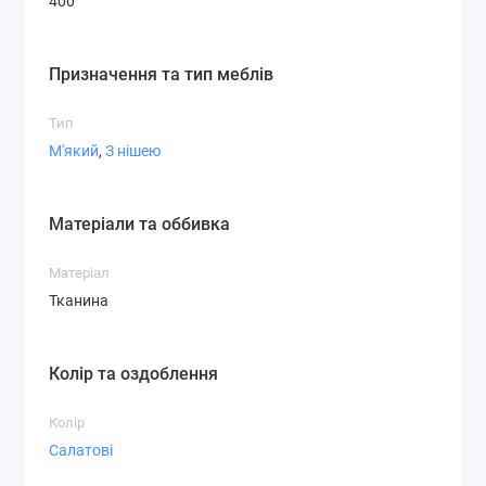
400
Призначення та тип меблів
Тип
М'який
,
З нішею
Матеріали та оббивка
Матеріал
Тканина
Колір та оздоблення
Колір
Салатові