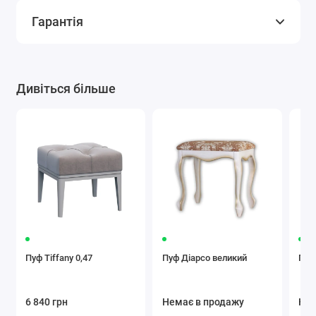
Гарантія
Дивіться більше
Пуф Tiffany 0,47
Пуф Діарсо великий
Пуф
6 840 грн
Немає в продажу
Нем