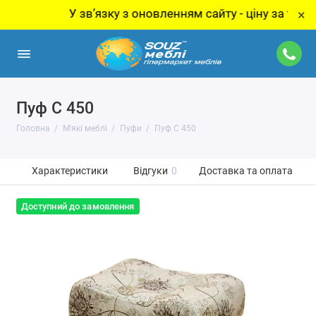
У звʼязку з оновленням сайту - ціну за товар ут
×
Пуф С 450
Головна
М'які меблі
Пуфи
Пуф С 450
Характеристики
Відгуки
0
Доставка та оплата
Доступний до замовлення