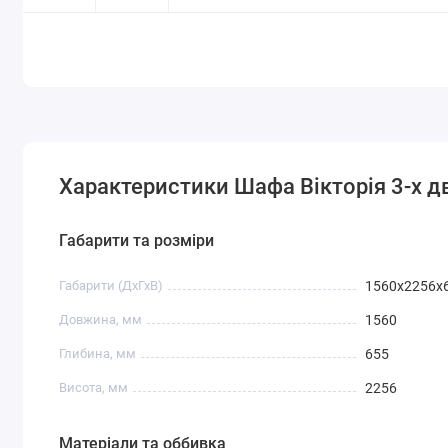
Характеристики Шафа Вікторія 3-х д
Габарити та розміри
Габарити (ДхГхВ)
1560x2256x
Довжина, мм
1560
Глибина, мм
655
Висота, мм
2256
Матеріали та оббивка