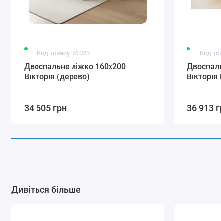
Код товару: 51023
Код то
Двоспальне ліжко 160x200
Двоспаль
Вікторія (дерево)
Вікторія
34 605 грн
36 913 г
Дивіться більше