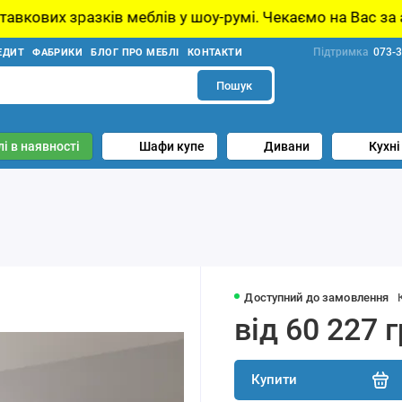
еблів у шоу-румі. Чекаємо на Вас за адресою: проспект
Підтримка
073-3
ЕДИТ
ФАБРИКИ
БЛОГ ПРО МЕБЛІ
КОНТАКТИ
Пошук
і в наявності
Шафи купе
Дивани
Кухні
Доступний до замовлення
від 60 227 
Купити