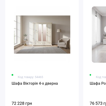
Код товару: 54465
Код то
Шафа Вікторія 4-х дверна
Шафа Рок
72 228 грн
76 573 г