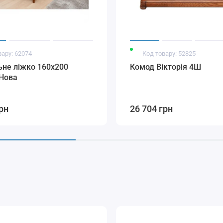
вару: 62074
Код товару: 52825
не ліжко 160x200
Комод Вікторія 4Ш
 Нова
рн
26 704 грн