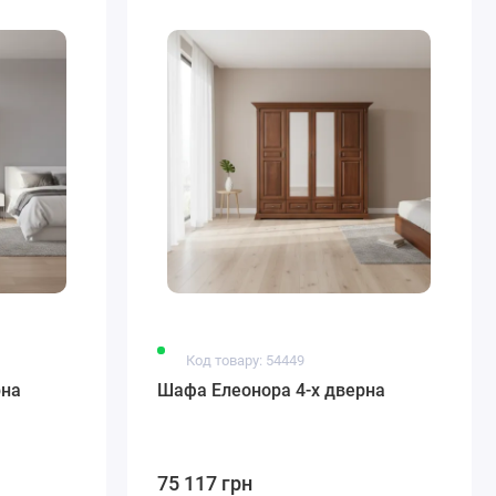
Код товару: 54449
рна
Шафа Елеонора 4-х дверна
75 117 грн