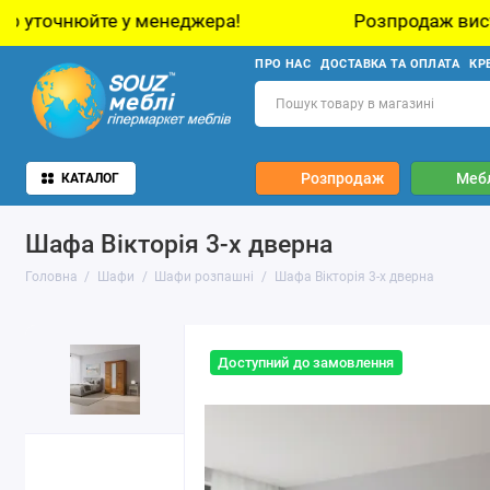
менеджера!
Розпродаж виставкових зразків м
ПРО НАС
ДОСТАВКА ТА ОПЛАТА
КР
Розпродаж
Мебл
КАТАЛОГ
Шафа Вікторія 3-х дверна
Головна
Шафи
Шафи розпашні
Шафа Вікторія 3-х дверна
Доступний до замовлення