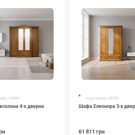
вару: 54469
Код товару: 64338
солана 4-х дверна
Шафа Елеонора 3-х две
рн
61 811 грн