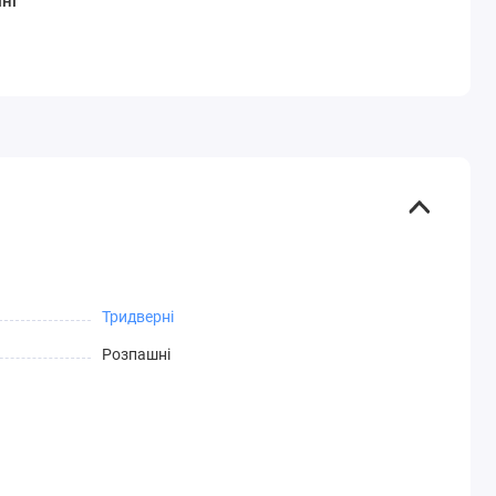
ні
Тридверні
Розпашні