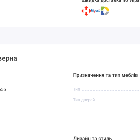
Швидка доставка по Украї
верна
Призначення та тип меблів
655
Тип
Тип дверей
Дизайн та стиль